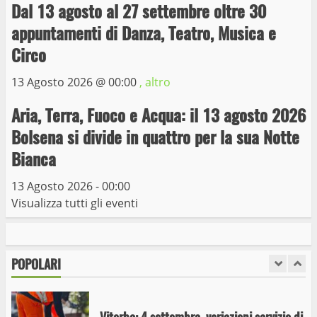
Dal 13 agosto al 27 settembre oltre 30
appuntamenti di Danza, Teatro, Musica e
Giochi Sportivi Studenteschi di Atletica a
Circo
Viterbo
10 Maggio 2023
13 Agosto 2026 @
00:00
, altro
7
Aria, Terra, Fuoco e Acqua: il 13 agosto 2026
I Carabinieri arrestano due giovani per
Bolsena si divide in quattro per la sua Notte
detenzione ai fini di spaccio di sostanze
Bianca
stupefacenti
1
26 Agosto 2023
13 Agosto 2026 - 00:00
Visualizza tutti gli eventi
Viterbo: 4 settembre, variazioni servizio di
ritiro rifiuti porta a porta
2 Settembre 2024
POPOLARI
2