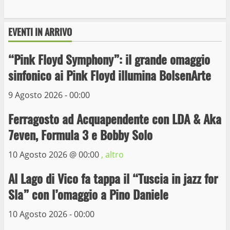
9 Maggio 2023
3
EVENTI IN ARRIVO
“Pink Floyd Symphony”: il grande omaggio
La Polizia di Stato arresta il ladro seriale
delle auto in sosta a Viterbo
sinfonico ai Pink Floyd illumina BolsenArte
10 Maggio 2023
4
9 Agosto 2026 - 00:00
Ferragosto ad Acquapendente con LDA & Aka
Prorogata la mostra dei bozzetti di
Michelangelo Buonarroti ospitata al
7even, Formula 3 e Bobby Solo
Museo dei Portici
10 Agosto 2026 @
00:00
, altro
5
19 Gennaio 2023
Al Lago di Vico fa tappa il “Tuscia in jazz for
Trasporto pubblico locale, trasferimento
Sla” con l’omaggio a Pino Daniele
capolinea al terminal Riello dal 15 al 17
giugno
10 Agosto 2026 - 00:00
6
15 Giugno 2023