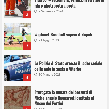
Wiplanet Baseball supera il Napoli
9 Maggio 2023
3
La Polizia di Stato arresta il ladro seriale
delle auto in sosta a Viterbo
10 Maggio 2023
4
Prorogata la mostra dei bozzetti di
Michelangelo Buonarroti ospitata al
Museo dei Portici
5
19 Gennaio 2023
Trasporto pubblico locale, trasferimento
capolinea al terminal Riello dal 15 al 17
giugno