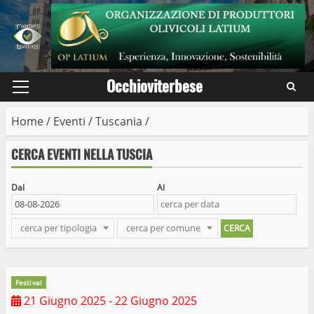
Skip
to
content
Occhioviterbese
Primary
Menu
Home
/
Eventi
/
Tuscania
/
CERCA EVENTI NELLA TUSCIA
Dal
Al
cerca per tipologia
cerca per comune
Festival
21 Giugno 2025
- 22 Giugno 2025