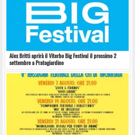
“Rasna” conferenza sugli etruschi venerdì 24
aprile
“Cantu di Terra, Vuci di Donna” con Simona
Sciacca Trio a CasaNave Alle Mura, Tuscania
Alex Britti aprirà il Viterbo Big Festival il prossimo 2
settembre a Pratogiardino
Teatro Pocci: “Un sogno per Calderón”
Visite guidate necropoli Tuscania agosto e
settembre