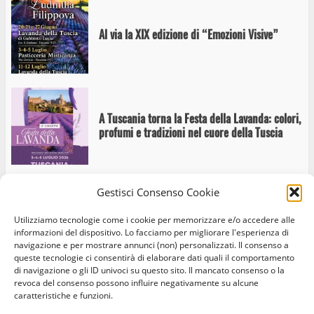
Al via la XIX edizione di “Emozioni Visive”
A Tuscania torna la Festa della Lavanda: colori,
profumi e tradizioni nel cuore della Tuscia
Gestisci Consenso Cookie
A Tuscania Massimo Popolizio porta in scena
Utilizziamo tecnologie come i cookie per memorizzare e/o accedere alle
“La caduta di Troia”
informazioni del dispositivo. Lo facciamo per migliorare l'esperienza di
navigazione e per mostrare annunci (non) personalizzati. Il consenso a
queste tecnologie ci consentirà di elaborare dati quali il comportamento
di navigazione o gli ID univoci su questo sito. Il mancato consenso o la
revoca del consenso possono influire negativamente su alcune
caratteristiche e funzioni.
Home
Privacy Policy
Cookie Policy
Contatti
Visite guidate alle Necropoli di Tuscania