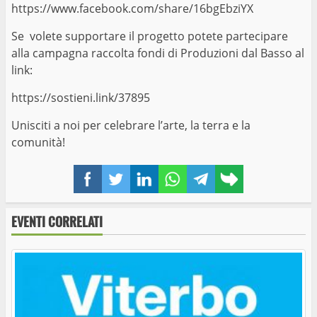
https://www.facebook.com/share/16bgEbziYX
Se volete supportare il progetto potete partecipare
alla campagna raccolta fondi di Produzioni dal Basso al
link:
https://sostieni.link/37895
Unisciti a noi per celebrare l’arte, la terra e la
comunità!
Facebook
Twitter
LinkedIn
WhatsApp
Telegram
Copy
link
EVENTI CORRELATI
Nuove visite guidate alla Necropoli di Tuscania