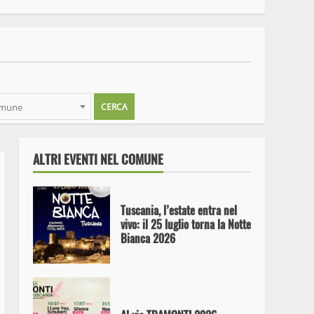
Visite guidate necropoli
Tuscania agosto e settembre
omune
Visita guidata alle necropoli
di Tuscania
ALTRI EVENTI NEL COMUNE
Tuscania, l’estate entra nel
vivo: il 25 luglio torna la Notte
Bianca 2026