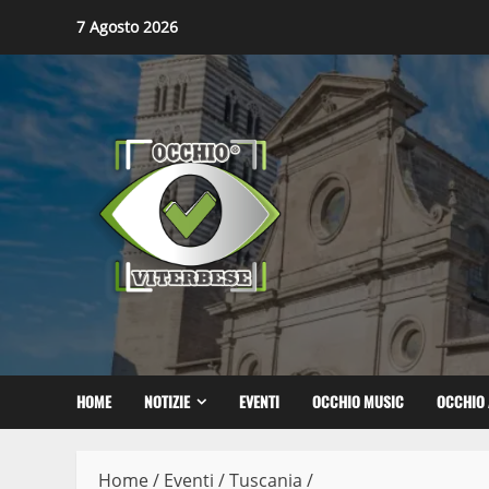
Skip
7 Agosto 2026
to
content
HOME
NOTIZIE
EVENTI
OCCHIO MUSIC
OCCHIO 
Home
/
Eventi
/
Tuscania
/