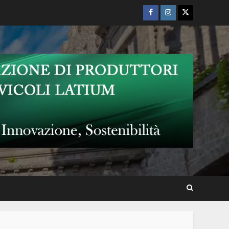
Facebook
Instagram
Twitter
“Cantu di Terra, Vuci di
Donna” con Simona Sciacca
Trio a CasaNave Alle Mura,
Tuscania
Teatro Pocci: “Un sogno per
Calderón”
Va in scena il cantautore
napoletano Francesco Forni a
CasaNave Alle Mura