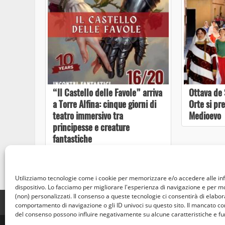
“Il Castello delle Favole” arriva
Ottava de 
a Torre Alfina: cinque giorni di
Orte si pr
teatro immersivo tra
Medioevo
principesse e creature
fantastiche
Utilizziamo tecnologie come i cookie per memorizzare e/o accedere alle in
dispositivo. Lo facciamo per migliorare l'esperienza di navigazione e per 
(non) personalizzati. Il consenso a queste tecnologie ci consentirà di elabora
Home
Privacy Policy
Cookie Policy
Contatti
comportamento di navigazione o gli ID univoci su questo sito. Il mancato c
del consenso possono influire negativamente su alcune caratteristiche e fu