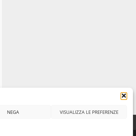
Tuscania, l’estate entra nel
vivo: il 25 luglio torna la Notte
Bianca 2026
Al via TRAMONTI 2026
Al via la XIX edizione di
“Emozioni Visive”
NEGA
VISUALIZZA LE PREFERENZE
Facebook
Instagram
Twitter