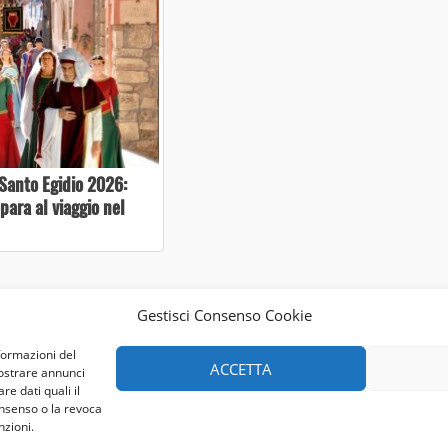
Santo Egidio 2026:
epara al viaggio nel
Gestisci Consenso Cookie
formazioni del
ACCETTA
mostrare annunci
re dati quali il
onsenso o la revoca
nzioni.