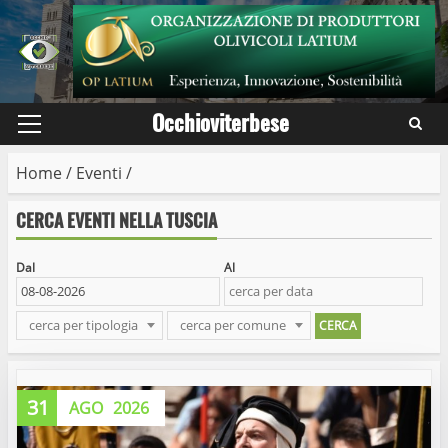
Skip
to
content
Occhioviterbese
Primary
Menu
Home
/
Eventi
/
CERCA EVENTI NELLA TUSCIA
Dal
Al
cerca per tipologia
cerca per comune
31
AGO
2026