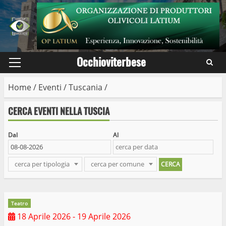
Skip
to
content
Occhioviterbese
Primary
Menu
Home
/
Eventi
/
Tuscania
/
CERCA EVENTI NELLA TUSCIA
Dal
Al
cerca per tipologia
cerca per comune
Teatro
18 Aprile 2026
- 19 Aprile 2026