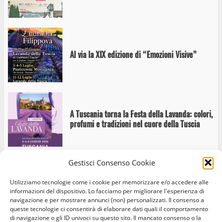
Al via la XIX edizione di “Emozioni Visive”
A Tuscania torna la Festa della Lavanda: colori,
profumi e tradizioni nel cuore della Tuscia
Gestisci Consenso Cookie
A Tuscania Massimo Popolizio porta in scena
Utilizziamo tecnologie come i cookie per memorizzare e/o accedere alle
“La caduta di Troia”
informazioni del dispositivo. Lo facciamo per migliorare l'esperienza di
navigazione e per mostrare annunci (non) personalizzati. Il consenso a
queste tecnologie ci consentirà di elaborare dati quali il comportamento
di navigazione o gli ID univoci su questo sito. Il mancato consenso o la