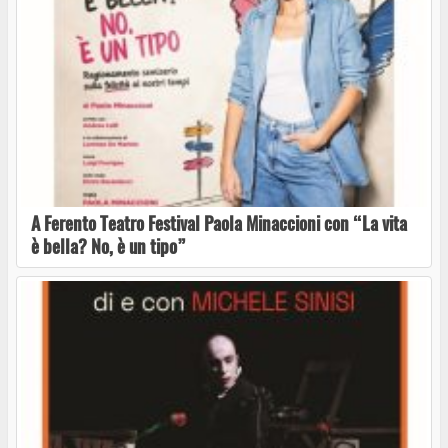
“Rasna” conferenza sugli etruschi venerdì 24
aprile
“Cantu di Terra, Vuci di Donna” con Simona
A Ferento Teatro Festival Paola Minaccioni con “La vita
Sciacca Trio a CasaNave Alle Mura, Tuscania
è bella? No, è un tipo”
Va in scena il cantautore napoletano Francesco
Forni a CasaNave Alle Mura