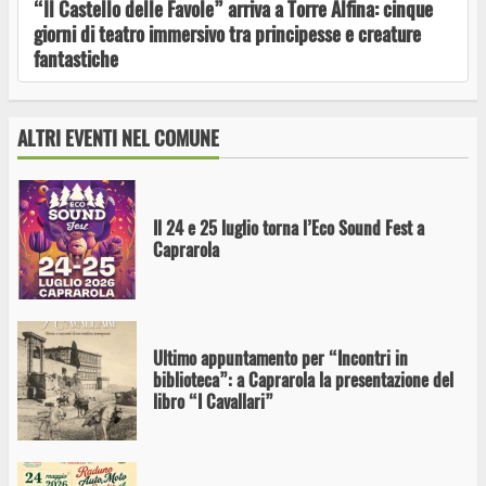
“Il Castello delle Favole” arriva a Torre Alfina: cinque
giorni di teatro immersivo tra principesse e creature
fantastiche
La magia torna a sfilare: la 70ª Sagra della
Nocciola presenta “Willy Nocchia e la Fabbrica
di Nocciolato”
ALTRI EVENTI NEL COMUNE
Il 24 e 25 luglio torna l’Eco Sound Fest a
Caprarola
Ultimo appuntamento per “Incontri in
biblioteca”: a Caprarola la presentazione del
libro “I Cavallari”