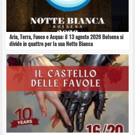
“INCONTRI IN BIBLIOTECA – ARTE, CULTURA E
STORIA A CAPRAROLA”
Aria, Terra, Fuoco e Acqua: il 13 agosto 2026 Bolsena si
Caprarola, al via “Incontri in biblioteca”: si
divide in quattro per la sua Notte Bianca
apre con la presentazione di MammAutismo
Una favola teatrale tra maschere, colori e
valori condivisi a Caprarola
La 70ª Sagra della Nocciola fa ballare
Caprarola: arrivano Radio Globo Summer Party
e “Voglio Tornare negli Anni ’90”