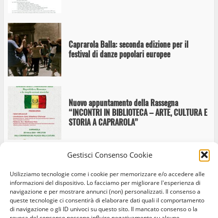
Caprarola Balla: seconda edizione per il
festival di danze popolari europee
Nuovo appuntamento della Rassegna
“INCONTRI IN BIBLIOTECA – ARTE, CULTURA E
STORIA A CAPRAROLA”
Gestisci Consenso Cookie
Caprarola, al via “Incontri in biblioteca”: si
Utilizziamo tecnologie come i cookie per memorizzare e/o accedere alle
apre con la presentazione di MammAutismo
informazioni del dispositivo. Lo facciamo per migliorare l'esperienza di
navigazione e per mostrare annunci (non) personalizzati. Il consenso a
queste tecnologie ci consentirà di elaborare dati quali il comportamento
di navigazione o gli ID univoci su questo sito. Il mancato consenso o la
revoca del consenso possono influire negativamente su alcune