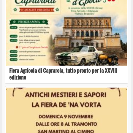
Caprarola incantata: dopo il trionfo della
prima, sabato 30 agosto torna la Sfilata de “Lo
Schiaccianocchie”
La magia torna a sfilare: la 70ª Sagra della
Nocciola presenta “Willy Nocchia e la Fabbrica
Fiera Agricola di Caprarola, tutto pronto per la XXVIII
di Nocciolato”
edizione
Il 24 e 25 luglio torna l’Eco Sound Fest a
Caprarola