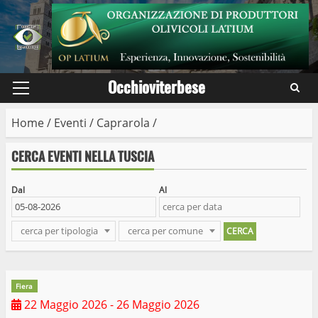
Skip
to
content
Occhioviterbese
Primary
Menu
Home
/
Eventi
/
Caprarola
/
CERCA EVENTI NELLA TUSCIA
Dal
Al
cerca per tipologia
cerca per comune
Fiera
22 Maggio 2026
- 26 Maggio 2026