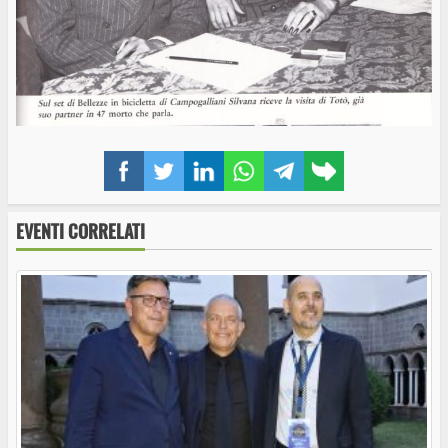
Facebook
Twitter
LinkedIn
WhatsApp
Telegram
Copy
link
EVENTI CORRELATI
Caprarola annuncia la XXVIII edizione della
Fiera Agricola
Nuovo appuntamento della Rassegna
“INCONTRI IN BIBLIOTECA – ARTE, CULTURA E
STORIA A CAPRAROLA”