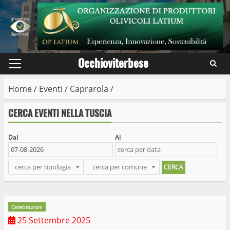
Skip
to
content
Occhioviterbese
Primary
Menu
Home
/
Eventi
/
Caprarola
/
CERCA EVENTI NELLA TUSCIA
Dal
Al
cerca per tipologia
cerca per comune
Celebrazioni
25 Settembre 2025