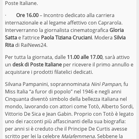
Poste Italiane.
·
Ore 16.00
– Incontro dedicato alla carriera
internazionale e al legame affettivo con Caprarola.
Interverranno la giornalista cinematografica
Gloria
Satta
e l’attrice
Paola Tiziana Cruciani
. Modera
Silvia
Rita
di RaiNews24.
Per tutta la giornata, dalle
11.00 alle 17.00
, sarà attivo
un
desk di Poste Italiane
per ricevere il primo annullo e
acquistare i prodotti filatelici dedicati.
Silvana Pampanini, soprannominata
Ninì Pampan
, fu
Miss Italia “a furor di popolo” nel 1946 e negli anni
Cinquanta diventò simbolo della bellezza italiana nel
mondo, lavorando con attori come Totò, Alberto Sordi,
Vittorio De Sica e Jean Gabin. Proprio con Totò è legato
uno dei racconti più affascinanti della sua biografia:
per anni si è creduto che il Principe De Curtis avesse
scritto per lei la celebre
Malafemmena
. Sebbene la