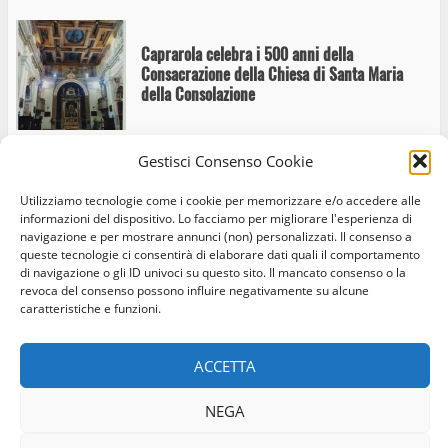
Caprarola celebra i 500 anni della
Consacrazione della Chiesa di Santa Maria
della Consolazione
Gestisci Consenso Cookie
Santa Maria della Consolazione: Caprarola
Utilizziamo tecnologie come i cookie per memorizzare e/o accedere alle
celebra il quinto centenario della
informazioni del dispositivo. Lo facciamo per migliorare l'esperienza di
Consacrazione
navigazione e per mostrare annunci (non) personalizzati. Il consenso a
queste tecnologie ci consentirà di elaborare dati quali il comportamento
di navigazione o gli ID univoci su questo sito. Il mancato consenso o la
revoca del consenso possono influire negativamente su alcune
caratteristiche e funzioni.
Caprarola Balla: seconda edizione per il
Home
Privacy Policy
Cookie Policy
Contatti
festival di danze popolari europee
ACCETTA
Facebook
Instagram
Twitter
NEGA
© Occhio Viterbese - Codice 90148040562 - N° iscrizione