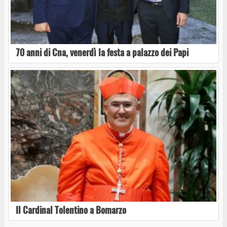
Caprarola, al via “Incontri in biblioteca”: si
apre con la presentazione di MammAutismo
70 anni di Cna, venerdì la festa a palazzo dei Papi
Una favola teatrale tra maschere, colori e
valori condivisi a Caprarola
La 70ª Sagra della Nocciola fa ballare
Caprarola: arrivano Radio Globo Summer Party
e “Voglio Tornare negli Anni ’90”
Il Cardinal Tolentino a Bomarzo
La magia torna a sfilare: la 70ª Sagra della