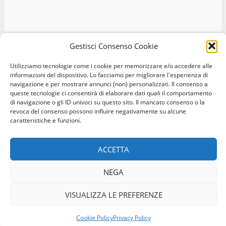
Gestisci Consenso Cookie
Utilizziamo tecnologie come i cookie per memorizzare e/o accedere alle
Home
Privacy Policy
Cookie Policy
Contatti
informazioni del dispositivo. Lo facciamo per migliorare l'esperienza di
navigazione e per mostrare annunci (non) personalizzati. Il consenso a
Facebook
Instagram
Twitter
queste tecnologie ci consentirà di elaborare dati quali il comportamento
di navigazione o gli ID univoci su questo sito. Il mancato consenso o la
revoca del consenso possono influire negativamente su alcune
© Occhio Viterbese - Codice 90148040562 - N° iscrizione
caratteristiche e funzioni.
ROC:39156 - Tutti i diritti riservati
Realizzato da:
Coopyleft
ACCETTA
NEGA
VISUALIZZA LE PREFERENZE
Cookie Policy
Privacy Policy