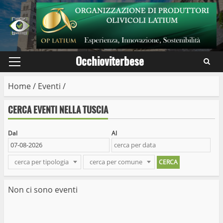
Skip
to
content
Occhioviterbese
Primary
Menu
Home
/
Eventi
/
CERCA EVENTI NELLA TUSCIA
Dal
Al
cerca per tipologia
cerca per comune
Non ci sono eventi