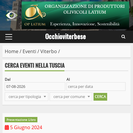
Skip
to
content
Occhioviterbese
Primary
Menu
Home
/
Eventi
/
Viterbo
/
CERCA EVENTI NELLA TUSCIA
Dal
Al
cerca per tipologia
cerca per comune
Presentazione Libro
5 Giugno 2024