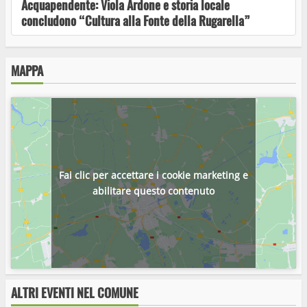
Acquapendente: Viola Ardone e storia locale
Show – Notti di Musica e Comicità”
concludono “Cultura alla Fonte della Rugarella”
MAPPA
Torna “Acrobazie Letterarie”: un mese di
cultura, dialogo e spettacolo nel cuore della
Tuscia
Ferento Teatro Festival. Questa sera alle
Fai clic per accettare i cookie marketing e
antiche terme, Amleto, un classico senza tempo
abilitare questo contenuto
Dal 13 agosto al 27 settembre oltre 30
appuntamenti di Danza, Teatro, Musica e Circo
ALTRI EVENTI NEL COMUNE