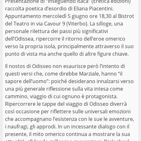
Presentazione di “Inseguendo Itaca” (Eretica edizioni)
raccolta poetica d’esordio di Eliana Piacentini.
Appuntamento mercoledì 5 giugno ore 18,30 al Bistrot
del Teatro in via Cavour 9 (Viterbo). La silloge, una
personale rilettura dei passi più significativi
dell’Odissea, ripercorre il ritorno dell’eroe omerico
verso la propria isola, principalmente attraverso il suo
punto di vista ma anche quello di altre figure chiave.
Il nostos di Odisseo non esaurisce però l’intento di
questi versi che, come direbbe Marziale, hanno “il
sapore dell’uomo”: poiché desiderano innalzarsi verso
una più generale riflessione sulla vita intesa come
cammino, viaggio di cui ognuno è protagonista.
Ripercorrere le tappe del viaggio di Odisseo diverrà
così occasione per riflettere sulle universali emozioni
che accompagnano l’esistenza con le sue le avventure,
i naufragi, gli approdi. In un incessante dialogo con il
presente, il mito omerico continua a mostrare la sua