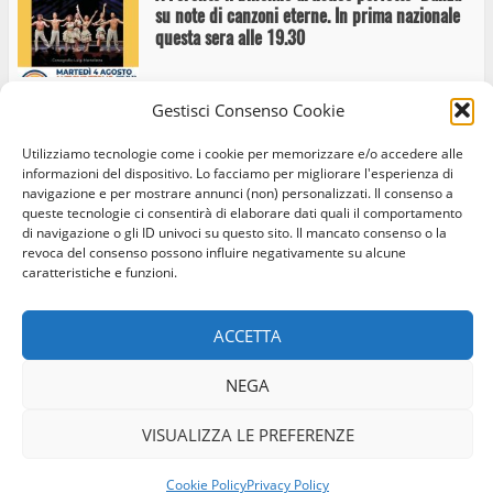
su note di canzoni eterne. In prima nazionale
questa sera alle 19.30
Gestisci Consenso Cookie
Utilizziamo tecnologie come i cookie per memorizzare e/o accedere alle
Ferento Teatro Festival: Lettera ad Eduardo
informazioni del dispositivo. Lo facciamo per migliorare l'esperienza di
navigazione e per mostrare annunci (non) personalizzati. Il consenso a
queste tecnologie ci consentirà di elaborare dati quali il comportamento
di navigazione o gli ID univoci su questo sito. Il mancato consenso o la
revoca del consenso possono influire negativamente su alcune
caratteristiche e funzioni.
A Ferento Teatro Festival il Lato Oscuro dei
Home
Privacy Policy
Cookie Policy
Contatti
Pink Floyd Legend
ACCETTA
Facebook
Instagram
Twitter
NEGA
© Occhio Viterbese - Codice 90148040562 - N° iscrizione
Ferento, Faber e mille papaveri rossi. In prima
ROC:39156 - Tutti i diritti riservati
VISUALIZZA LE PREFERENZE
nazionale il 31 luglio l’omaggio a Fabrizio De
Realizzato da:
Coopyleft
André
Cookie Policy
Privacy Policy