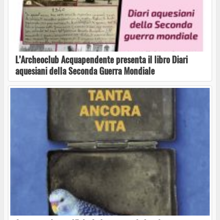
L’Archeoclub Acquapendente presenta il libro Diari
aquesiani della Seconda Guerra Mondiale
Ferento, Faber e mille papaveri rossi. In prima
nazionale il 31 luglio l’omaggio a Fabrizio De
André
Musicalia 2026: “la maschera sur grugno”
Nino Taranto al “Terme dei Papi Summer Live