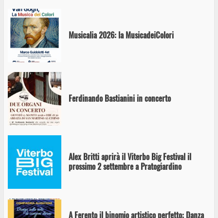
Musicalia 2026: la MusicadeiColori
Ferdinando Bastianini in concerto
Alex Britti aprirà il Viterbo Big Festival il
prossimo 2 settembre a Pratogiardino
A Ferento il binomio artistico perfetto: Danza