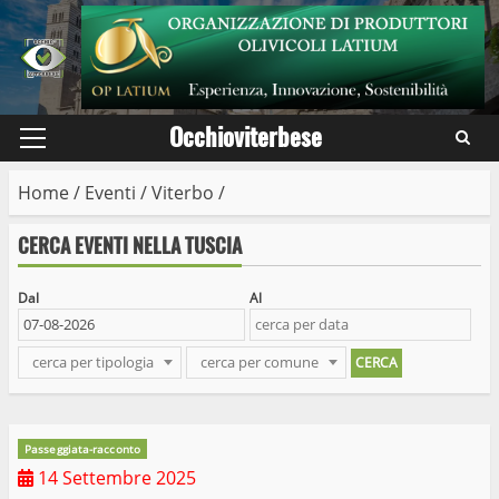
Skip
to
content
Occhioviterbese
Primary
Menu
Home
/
Eventi
/
Viterbo
/
CERCA EVENTI NELLA TUSCIA
Dal
Al
cerca per tipologia
cerca per comune
Passeggiata-racconto
14 Settembre 2025