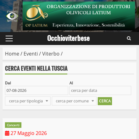
Skip
to
content
Occhioviterbese
Primary
Menu
Home
/
Eventi
/
Viterbo
/
CERCA EVENTI NELLA TUSCIA
Dal
Al
cerca per tipologia
cerca per comune
Concerti
27 Maggio 2026