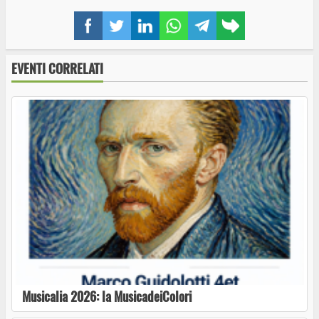
Facebook
Twitter
LinkedIn
WhatsApp
Telegram
Copy
link
EVENTI CORRELATI
Nino Taranto al “Terme dei Papi Summer Live
Show – Notti di Musica e Comicità”
Torna “Acrobazie Letterarie”: un mese di
cultura, dialogo e spettacolo nel cuore della
Tuscia
Il Teatro San Leonardo di Viterbo presenta il
Workshop “Tra Corpo e Anima”
Musicalia 2026: la MusicadeiColori