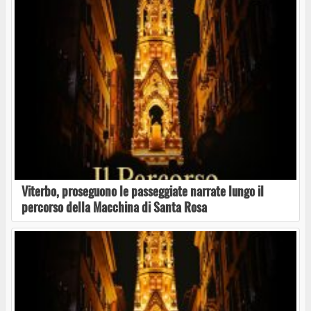
“Storie in Cammino, sulla Via Francigena a San
Lorenzo Nuovo, tra memoria e paesaggio”
“Storie in Cammino”, alla scoperta del bosco
di Soana a San Lorenzo Nuovo
Viterbo, proseguono le passeggiate narrate lungo il
San Lorenzo Express – 20 dicembre
percorso della Macchina di Santa Rosa
Est Film Festival – Lago di Bolsena da ‘Follia
sul lago’. Sbarco a San Lorenzo Nuovo