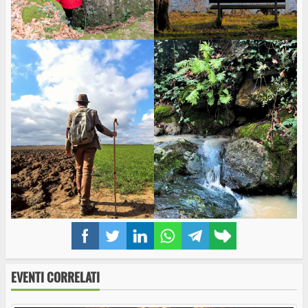
Facebook
Twitter
LinkedIn
WhatsApp
Telegram
Copy
link
EVENTI CORRELATI