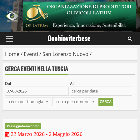
Skip
to
content
Occhioviterbese
Primary
Menu
Home
/
Eventi
/
San Lorenzo Nuovo
/
CERCA EVENTI NELLA TUSCIA
Dal
Al
cerca per tipologia
cerca per comune
Passeggiata-racconto
22 Marzo 2026
- 2 Maggio 2026