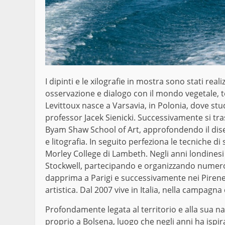
I dipinti e le xilografie in mostra sono stati rea
osservazione e dialogo con il mondo vegetale, t
Levittoux nasce a Varsavia, in Polonia, dove stud
professor Jacek Sienicki. Successivamente si tr
Byam Shaw School of Art, approfondendo il dise
e litografia. In seguito perfeziona le tecniche di 
Morley College di Lambeth. Negli anni londinesi v
Stockwell, partecipando e organizzando numerose
dapprima a Parigi e successivamente nei Pirenei,
artistica. Dal 2007 vive in Italia, nella campagna
Profondamente legata al territorio e alla sua na
proprio a Bolsena, luogo che negli anni ha ispir