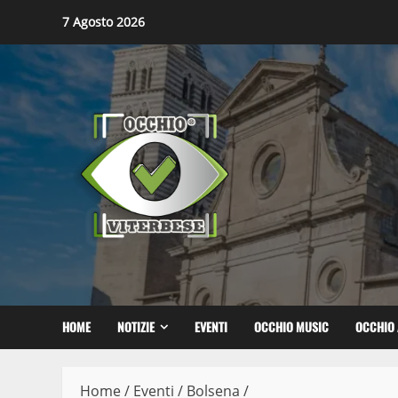
Skip
7 Agosto 2026
to
content
HOME
NOTIZIE
EVENTI
OCCHIO MUSIC
OCCHIO 
Home
/
Eventi
/
Bolsena
/