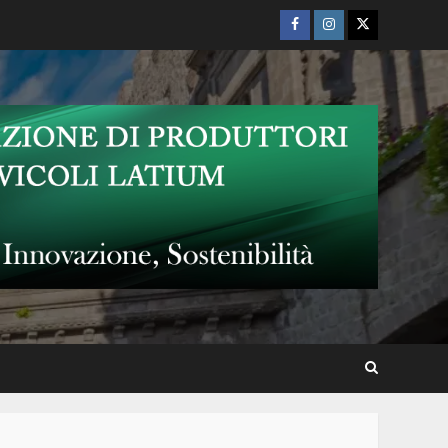
vedere un film tra le onde del
Facebook
Instagram
Twitter
lago
Bolsena Sonic 2026
A Bolsena si va al cinema in
spiaggia: il “debutto” dell’Est
Film Festival tra le onde e i
Diamanti di Ozpetek
Bolsenasonic 2026