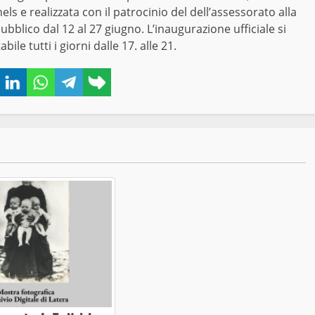
s e realizzata con il patrocinio del dell’assessorato alla
bblico dal 12 al 27 giugno. L’inaugurazione ufficiale si
bile tutti i giorni dalle 17. alle 21.
book
Twitter
LinkedIn
WhatsApp
Telegram
Copy
link