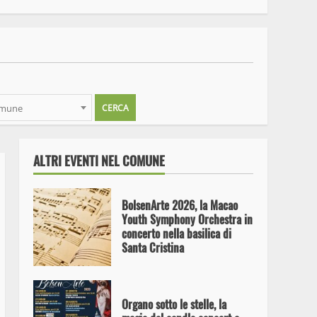
BolsenArte 2026, Giordano
Maselli porta in scena “I’m
Blue Myself”
omune
Aria, Terra, Fuoco e Acqua: il
13 agosto 2026 Bolsena si
divide in quattro per la sua
Notte Bianca
ALTRI EVENTI NEL COMUNE
BolsenArte 2026, la Macao
Youth Symphony Orchestra in
concerto nella basilica di
Santa Cristina
Organo sotto le stelle, la