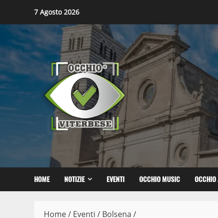
Skip
7 Agosto 2026
to
content
HOME
NOTIZIE
EVENTI
OCCHIO MUSIC
OCCHIO 
Home
/
Eventi
/
Bolsena
/