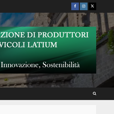
vedere un film tra le onde del
Facebook
Instagram
Twitter
lago
Bolsena Sonic 2026
A Bolsena si va al cinema in
spiaggia: il “debutto” dell’Est
Film Festival tra le onde e i
Diamanti di Ozpetek
Bolsenasonic 2026