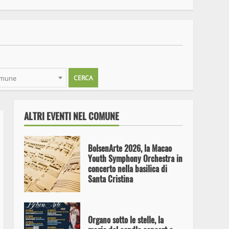
BolsenArte 2026, Giordano
Maselli porta in scena “I’m
Blue Myself”
omune
Aria, Terra, Fuoco e Acqua: il
13 agosto 2026 Bolsena si
divide in quattro per la sua
Notte Bianca
ALTRI EVENTI NEL COMUNE
BolsenArte 2026, la Macao
Youth Symphony Orchestra in
concerto nella basilica di
Santa Cristina
Organo sotto le stelle, la