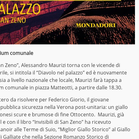
orium comunale
San Zeno”, Alessandro Maurizi torna con le vicende di
rile, si intitola il “Diavolo nel palazzo” ed è nuovamente
ia a livello nazionale che locale, Maurizi farà tappa a
 comunale in piazza Matteotti, a partire dalle 18.30.
ero da risolvere per Federico Giorio, il giovane
pubblica sicurezza nella Verona post-unitaria: un giallo
nesi scure e brumose di fine Ottocento. Maurizi, già
 e con il libro “Invisibili di San Zeno” ha ricevuto
oir alle Terme di Suio, “Miglior Giallo Storico” al Giallo
i Galliate che nella Sezione Romanzo Storico di