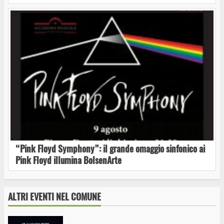
Bolsenasonic 2026
“Pink Floyd Symphony”: il grande omaggio
sinfonico ai Pink Floyd illumina BolsenArte
“Pink Floyd Symphony”: il grande omaggio sinfonico ai
Pink Floyd illumina BolsenArte
BolsenArte 2026, Giordano Maselli porta in
scena “I’m Blue Myself”
ALTRI EVENTI NEL COMUNE