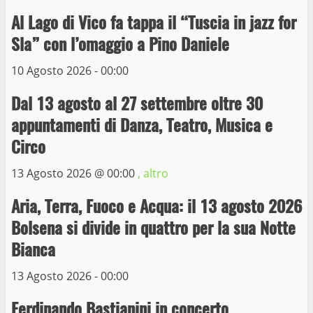
Al Lago di Vico fa tappa il “Tuscia in jazz for
Wiplanet Baseball supera il Napoli
Sla” con l’omaggio a Pino Daniele
9 Maggio 2023
3
10 Agosto 2026 - 00:00
Dal 13 agosto al 27 settembre oltre 30
La Polizia di Stato arresta il ladro seriale
appuntamenti di Danza, Teatro, Musica e
delle auto in sosta a Viterbo
Circo
10 Maggio 2023
4
13 Agosto 2026 @
00:00
, altro
Prorogata la mostra dei bozzetti di
Aria, Terra, Fuoco e Acqua: il 13 agosto 2026
Michelangelo Buonarroti ospitata al
Bolsena si divide in quattro per la sua Notte
Museo dei Portici
5
Bianca
19 Gennaio 2023
13 Agosto 2026 - 00:00
Trasporto pubblico locale, trasferimento
capolinea al terminal Riello dal 15 al 17
Ferdinando Bastianini in concerto