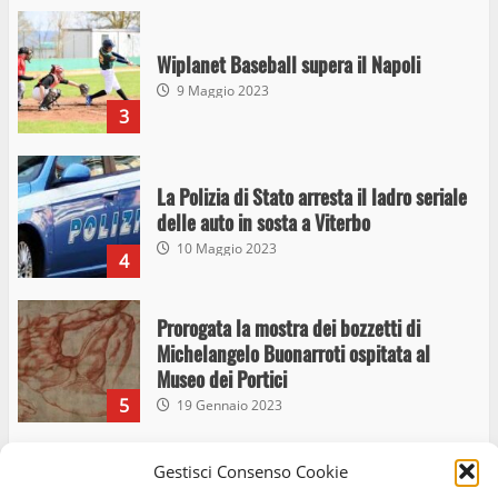
Wiplanet Baseball supera il Napoli
9 Maggio 2023
3
La Polizia di Stato arresta il ladro seriale
delle auto in sosta a Viterbo
10 Maggio 2023
4
Prorogata la mostra dei bozzetti di
Michelangelo Buonarroti ospitata al
Museo dei Portici
5
19 Gennaio 2023
Trasporto pubblico locale, trasferimento
Gestisci Consenso Cookie