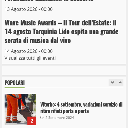
giugno
13 Agosto 2026 - 00:00
6
15 Giugno 2023
Wave Music Awards – Il Tour dell’Estate: il
Giochi Sportivi Studenteschi di Atletica a
14 agosto Tarquinia Lido ospita una grande
Viterbo
serata di musica dal vivo
10 Maggio 2023
7
14 Agosto 2026 - 00:00
Visualizza tutti gli eventi
I Carabinieri arrestano due giovani per
detenzione ai fini di spaccio di sostanze
stupefacenti
POPOLARI
1
26 Agosto 2023
Viterbo: 4 settembre, variazioni servizio di
ritiro rifiuti porta a porta
2 Settembre 2024
2