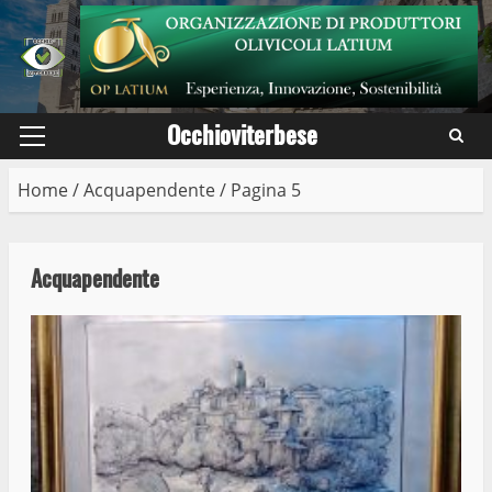
Skip
to
content
Occhioviterbese
Primary
Menu
Home
/
Acquapendente
/
Pagina 5
Acquapendente