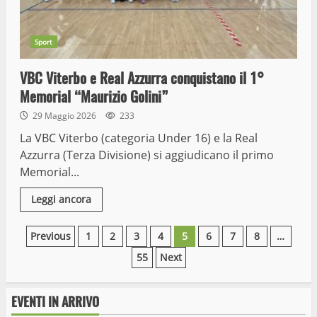
Sport
VBC Viterbo e Real Azzurra conquistano il 1°
Memorial “Maurizio Golini”
29 Maggio 2026
233
La VBC Viterbo (categoria Under 16) e la Real
Azzurra (Terza Divisione) si aggiudicano il primo
Memorial...
Leggi ancora
Paginazione
Previous
1
2
3
4
5
6
7
8
…
55
Next
degli
articoli
EVENTI IN ARRIVO