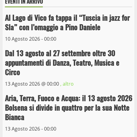
EVENTI IN ARRIVO
Al Lago di Vico fa tappa il “Tuscia in jazz for
Wiplanet Baseball supera il Napoli
Sla” con l’omaggio a Pino Daniele
9 Maggio 2023
3
10 Agosto 2026 - 00:00
Dal 13 agosto al 27 settembre oltre 30
La Polizia di Stato arresta il ladro seriale
appuntamenti di Danza, Teatro, Musica e
delle auto in sosta a Viterbo
Circo
10 Maggio 2023
4
13 Agosto 2026 @
00:00
, altro
Prorogata la mostra dei bozzetti di
Aria, Terra, Fuoco e Acqua: il 13 agosto 2026
Michelangelo Buonarroti ospitata al
Bolsena si divide in quattro per la sua Notte
Museo dei Portici
5
Bianca
19 Gennaio 2023
13 Agosto 2026 - 00:00
Trasporto pubblico locale, trasferimento