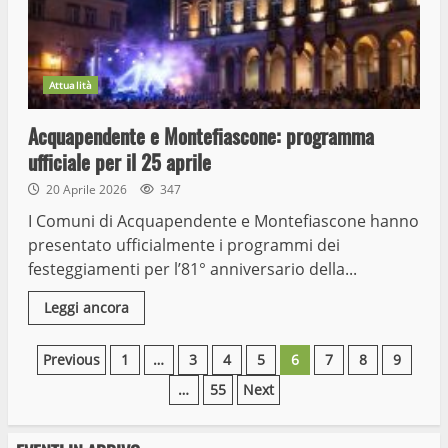
Attualità
Acquapendente e Montefiascone: programma
ufficiale per il 25 aprile
20 Aprile 2026
347
I Comuni di Acquapendente e Montefiascone hanno
presentato ufficialmente i programmi dei
festeggiamenti per l’81° anniversario della...
Leggi ancora
Paginazione
Previous
1
…
3
4
5
6
7
8
9
…
55
Next
degli
articoli