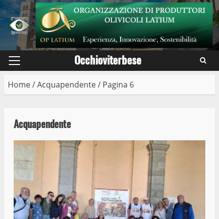
Skip
to
content
Occhioviterbese
Primary
Menu
Home
/
Acquapendente
/
Pagina 6
Acquapendente