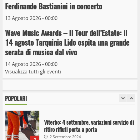
capolinea al terminal Riello dal 15 al 17
Ferdinando Bastianini in concerto
giugno
13 Agosto 2026 - 00:00
6
15 Giugno 2023
Wave Music Awards – Il Tour dell’Estate: il
Giochi Sportivi Studenteschi di Atletica a
14 agosto Tarquinia Lido ospita una grande
Viterbo
serata di musica dal vivo
10 Maggio 2023
7
14 Agosto 2026 - 00:00
Visualizza tutti gli eventi
I Carabinieri arrestano due giovani per
detenzione ai fini di spaccio di sostanze
stupefacenti
POPOLARI
1
26 Agosto 2023
Viterbo: 4 settembre, variazioni servizio di
ritiro rifiuti porta a porta
2 Settembre 2024