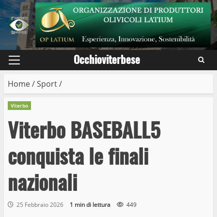
Skip
to
content
Occhioviterbese
Primary
Menu
Home
/
Sport
/
Viterbo
Viterbo BASEBALL5
conquista le finali
nazionali
25 Febbraio 2026
1 min di lettura
449