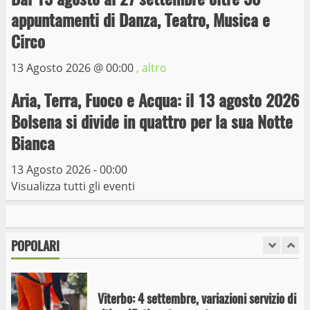
appuntamenti di Danza, Teatro, Musica e
Trasporto pubblico locale, trasferimento
capolinea al terminal Riello dal 15 al 17
Circo
giugno
13 Agosto 2026 @
00:00
, altro
6
15 Giugno 2023
Aria, Terra, Fuoco e Acqua: il 13 agosto 2026
Giochi Sportivi Studenteschi di Atletica a
Bolsena si divide in quattro per la sua Notte
Viterbo
Bianca
10 Maggio 2023
7
13 Agosto 2026 - 00:00
Visualizza tutti gli eventi
I Carabinieri arrestano due giovani per
detenzione ai fini di spaccio di sostanze
stupefacenti
POPOLARI
1
26 Agosto 2023
Viterbo: 4 settembre, variazioni servizio di