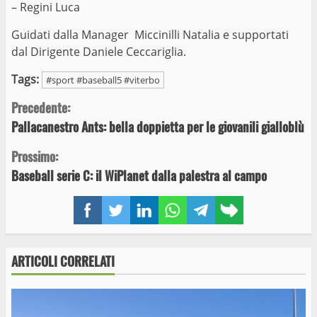
– Regini Luca
Guidati dalla Manager Miccinilli Natalia e supportati
dal Dirigente Daniele Ceccariglia.
Tags:
#sport #baseball5 #viterbo
Continue
Precedente:
Pallacanestro Ants: bella doppietta per le giovanili gialloblù
Reading
Prossimo:
Baseball serie C: il WiPlanet dalla palestra al campo
Facebook
Twitter
LinkedIn
WhatsApp
Telegram
Copy
link
ARTICOLI CORRELATI