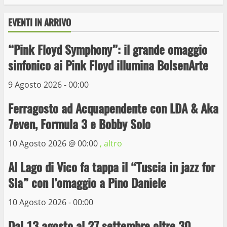
EVENTI IN ARRIVO
“Pink Floyd Symphony”: il grande omaggio
Wiplanet Baseball supera il Napoli
sinfonico ai Pink Floyd illumina BolsenArte
9 Maggio 2023
3
9 Agosto 2026 - 00:00
Ferragosto ad Acquapendente con LDA & Aka
La Polizia di Stato arresta il ladro seriale
7even, Formula 3 e Bobby Solo
delle auto in sosta a Viterbo
10 Maggio 2023
10 Agosto 2026 @
00:00
, altro
4
Al Lago di Vico fa tappa il “Tuscia in jazz for
Prorogata la mostra dei bozzetti di
Sla” con l’omaggio a Pino Daniele
Michelangelo Buonarroti ospitata al
Museo dei Portici
10 Agosto 2026 - 00:00
5
19 Gennaio 2023
Dal 13 agosto al 27 settembre oltre 30