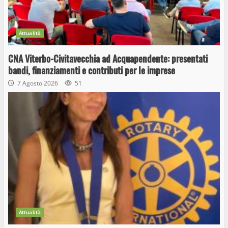
Attualità
CNA Viterbo-Civitavecchia ad Acquapendente: presentati
bandi, finanziamenti e contributi per le imprese
7 Agosto 2026
51
Attualità