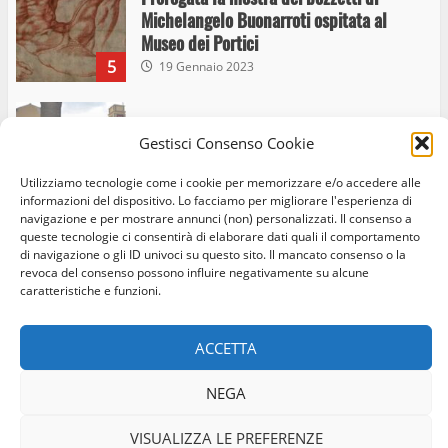
Michelangelo Buonarroti ospitata al
Museo dei Portici
5
19 Gennaio 2023
Trasporto pubblico locale, trasferimento
Gestisci Consenso Cookie
capolinea al terminal Riello dal 15 al 17
giugno
Utilizziamo tecnologie come i cookie per memorizzare e/o accedere alle
6
15 Giugno 2023
informazioni del dispositivo. Lo facciamo per migliorare l'esperienza di
navigazione e per mostrare annunci (non) personalizzati. Il consenso a
queste tecnologie ci consentirà di elaborare dati quali il comportamento
di navigazione o gli ID univoci su questo sito. Il mancato consenso o la
Giochi Sportivi Studenteschi di Atletica a
revoca del consenso possono influire negativamente su alcune
Home
Privacy Policy
Cookie Policy
Contatti
Viterbo
caratteristiche e funzioni.
10 Maggio 2023
Facebook
Instagram
Twitter
7
ACCETTA
© Occhio Viterbese - Codice 90148040562 - N° iscrizione
I Carabinieri arrestano due giovani per
NEGA
ROC:39156 - Tutti i diritti riservati
detenzione ai fini di spaccio di sostanze
Realizzato da:
Coopyleft
stupefacenti
VISUALIZZA LE PREFERENZE