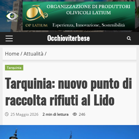
Skip
to
content
Occhioviterbese
Primary
Menu
Home
/
Attualità
/
Tarquinia
Tarquinia: nuovo punto di
raccolta rifiuti al Lido
25 Maggio 2026
2 min di lettura
246