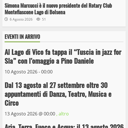
Simona Marcucci è il nuovo presidente del Rotary Club
Montefiascone Lago di Bolsena
6 Agosto 2026
51
EVENTI IN ARRIVO
Al Lago di Vico fa tappa il “Tuscia in jazz for
Wiplanet Baseball supera il Napoli
Sla” con l’omaggio a Pino Daniele
9 Maggio 2023
3
10 Agosto 2026 - 00:00
Dal 13 agosto al 27 settembre oltre 30
La Polizia di Stato arresta il ladro seriale
appuntamenti di Danza, Teatro, Musica e
delle auto in sosta a Viterbo
Circo
10 Maggio 2023
4
13 Agosto 2026 @
00:00
, altro
Prorogata la mostra dei bozzetti di
Aria, Terra, Fuoco e Acqua: il 13 agosto 2026