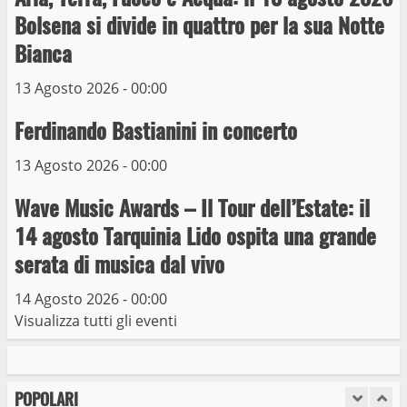
Michelangelo Buonarroti ospitata al
Bolsena si divide in quattro per la sua Notte
Museo dei Portici
5
Bianca
19 Gennaio 2023
13 Agosto 2026 - 00:00
Trasporto pubblico locale, trasferimento
capolinea al terminal Riello dal 15 al 17
Ferdinando Bastianini in concerto
giugno
13 Agosto 2026 - 00:00
6
15 Giugno 2023
Wave Music Awards – Il Tour dell’Estate: il
Giochi Sportivi Studenteschi di Atletica a
14 agosto Tarquinia Lido ospita una grande
Viterbo
serata di musica dal vivo
10 Maggio 2023
7
14 Agosto 2026 - 00:00
Visualizza tutti gli eventi
I Carabinieri arrestano due giovani per
detenzione ai fini di spaccio di sostanze
stupefacenti
POPOLARI
1
26 Agosto 2023