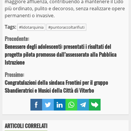
maggiore affluenza, contribuendo a mantenere il Lido
più ordinato, pulito e decoroso, senza realizzare opere
permanenti o invasive.
Tags:
#lidotarquinia
#puntoraccoltarifiuti
Continue
Precedente:
Benessere degli adolescenti: presentati i risultati del
Reading
progetto pilota promosso dall’assessorato alla Pubblica
Istruzione
Prossimo:
Congratulazioni della sindaca Frontini per il gruppo
Sbandieratrici e Musici della Città di Viterbo
Facebook
Twitter
LinkedIn
WhatsApp
Telegram
Copy
link
ARTICOLI CORRELATI