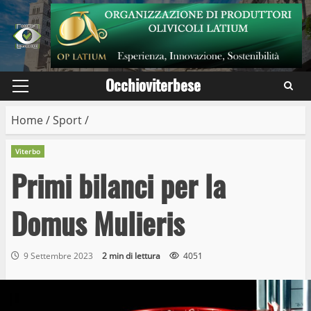
Skip
to
content
Occhioviterbese
Primary
Menu
Home
/
Sport
/
Viterbo
Primi bilanci per la
Domus Mulieris
9 Settembre 2023
2 min di lettura
4051