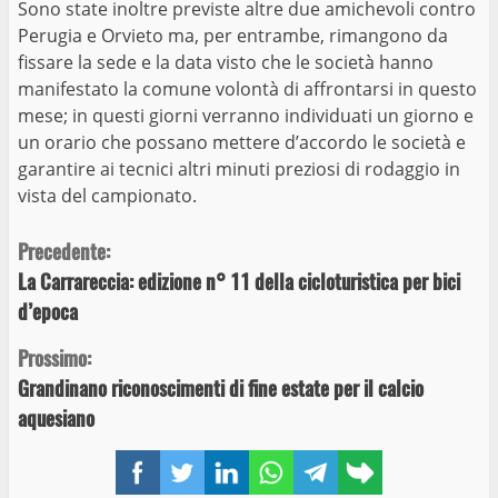
Sono state inoltre previste altre due amichevoli contro
Perugia e Orvieto ma, per entrambe, rimangono da
fissare la sede e la data visto che le società hanno
manifestato la comune volontà di affrontarsi in questo
mese; in questi giorni verranno individuati un giorno e
un orario che possano mettere d’accordo le società e
garantire ai tecnici altri minuti preziosi di rodaggio in
vista del campionato.
Continue
Precedente:
La Carrareccia: edizione n° 11 della cicloturistica per bici
Reading
d’epoca
Prossimo:
Grandinano riconoscimenti di fine estate per il calcio
aquesiano
Facebook
Twitter
LinkedIn
WhatsApp
Telegram
Copy
link