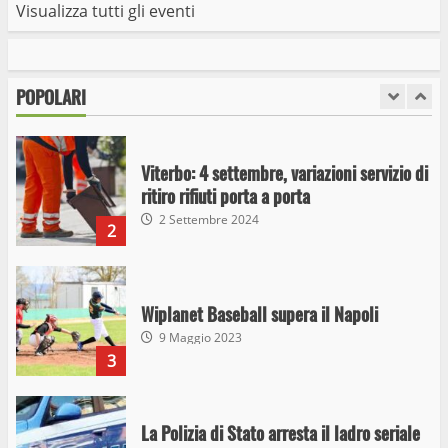
Visualizza tutti gli eventi
I Carabinieri arrestano due giovani per
detenzione ai fini di spaccio di sostanze
stupefacenti
POPOLARI
1
26 Agosto 2023
Viterbo: 4 settembre, variazioni servizio di
ritiro rifiuti porta a porta
2 Settembre 2024
2
Wiplanet Baseball supera il Napoli
9 Maggio 2023
3
La Polizia di Stato arresta il ladro seriale