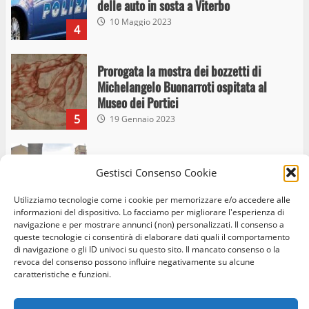
delle auto in sosta a Viterbo
10 Maggio 2023
4
Prorogata la mostra dei bozzetti di
Michelangelo Buonarroti ospitata al
Museo dei Portici
5
19 Gennaio 2023
Trasporto pubblico locale, trasferimento
Gestisci Consenso Cookie
capolinea al terminal Riello dal 15 al 17
giugno
Utilizziamo tecnologie come i cookie per memorizzare e/o accedere alle
6
15 Giugno 2023
informazioni del dispositivo. Lo facciamo per migliorare l'esperienza di
navigazione e per mostrare annunci (non) personalizzati. Il consenso a
queste tecnologie ci consentirà di elaborare dati quali il comportamento
di navigazione o gli ID univoci su questo sito. Il mancato consenso o la
Giochi Sportivi Studenteschi di Atletica a
revoca del consenso possono influire negativamente su alcune
Home
Privacy Policy
Cookie Policy
Contatti
Viterbo
caratteristiche e funzioni.
10 Maggio 2023
Facebook
Instagram
Twitter
7