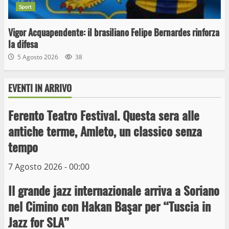
Sport
Vigor Acquapendente: il brasiliano Felipe Bernardes rinforza
la difesa
5 Agosto 2026
38
EVENTI IN ARRIVO
Ferento Teatro Festival. Questa sera alle
antiche terme, Amleto, un classico senza
tempo
Wiplanet Baseball supera il Napoli
7 Agosto 2026 - 00:00
9 Maggio 2023
3
Il grande jazz internazionale arriva a Soriano
nel Cimino con Hakan Başar per “Tuscia in
La Polizia di Stato arresta il ladro seriale
Jazz for SLA”
delle auto in sosta a Viterbo