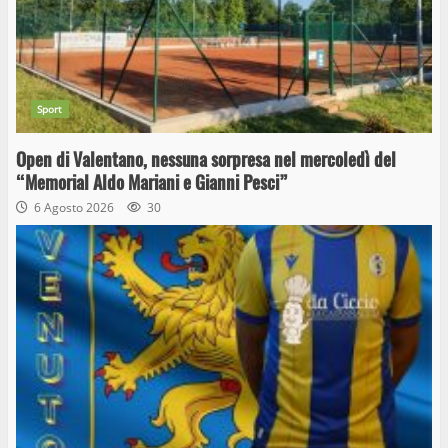
Sport
Open di Valentano, nessuna sorpresa nel mercoledì del
“Memorial Aldo Mariani e Gianni Pesci”
6 Agosto 2026
30