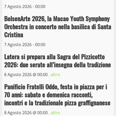
10 Maggio 2023
7 Agosto 2026 - 00:00
4
BolsenArte 2026, la Macao Youth Symphony
Prorogata la mostra dei bozzetti di
Orchestra in concerto nella basilica di Santa
Michelangelo Buonarroti ospitata al
Cristina
Museo dei Portici
5
19 Gennaio 2023
7 Agosto 2026 - 00:00
Latera si prepara alla Sagra del Pizzicotto
Trasporto pubblico locale, trasferimento
capolinea al terminal Riello dal 15 al 17
2026: due serate all’insegna della tradizione
giugno
8 Agosto 2026 @
00:00
, altro
6
15 Giugno 2023
Panificio Fratelli Oddo, festa in piazza per i
Giochi Sportivi Studenteschi di Atletica a
70 anni: sabato e domenica racconti,
Viterbo
incontri e la tradizionale pizza graffignanese
10 Maggio 2023
7
8 Agosto 2026 @
00:00
, altro