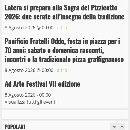
Michelangelo Buonarroti ospitata al
Latera si prepara alla Sagra del Pizzicotto
Museo dei Portici
5
2026: due serate all’insegna della tradizione
19 Gennaio 2023
8 Agosto 2026 @
00:00
, altro
Trasporto pubblico locale, trasferimento
capolinea al terminal Riello dal 15 al 17
Panificio Fratelli Oddo, festa in piazza per i
giugno
70 anni: sabato e domenica racconti,
6
15 Giugno 2023
incontri e la tradizionale pizza graffignanese
8 Agosto 2026 @
00:00
, altro
Giochi Sportivi Studenteschi di Atletica a
Viterbo
Ad Arte Festival VII edizione
10 Maggio 2023
7
8 Agosto 2026 - 00:00
Visualizza tutti gli eventi
I Carabinieri arrestano due giovani per
detenzione ai fini di spaccio di sostanze
stupefacenti
POPOLARI
1
26 Agosto 2023