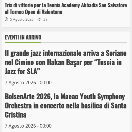
Tris di vittorie per la Tennis Academy Abbadia San Salvatore
al Torneo Open di Valentano
5 Agosto 2026
39
EVENTI IN ARRIVO
Il grande jazz internazionale arriva a Soriano
Wiplanet Baseball supera il Napoli
nel Cimino con Hakan Başar per “Tuscia in
9 Maggio 2023
Jazz for SLA”
3
7 Agosto 2026 - 00:00
La Polizia di Stato arresta il ladro seriale
BolsenArte 2026, la Macao Youth Symphony
delle auto in sosta a Viterbo
Orchestra in concerto nella basilica di Santa
10 Maggio 2023
4
Cristina
7 Agosto 2026 - 00:00
Prorogata la mostra dei bozzetti di