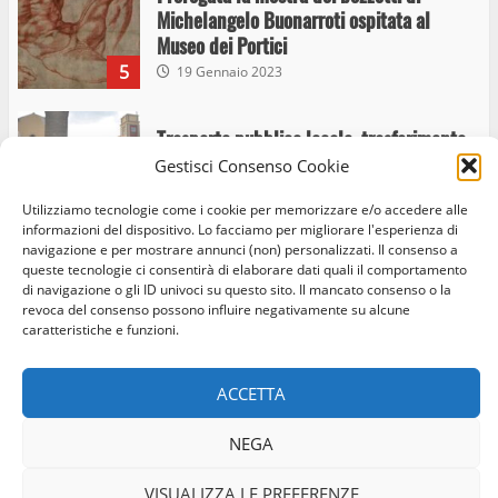
Michelangelo Buonarroti ospitata al
Museo dei Portici
5
19 Gennaio 2023
Trasporto pubblico locale, trasferimento
capolinea al terminal Riello dal 15 al 17
Gestisci Consenso Cookie
giugno
Utilizziamo tecnologie come i cookie per memorizzare e/o accedere alle
6
15 Giugno 2023
informazioni del dispositivo. Lo facciamo per migliorare l'esperienza di
navigazione e per mostrare annunci (non) personalizzati. Il consenso a
queste tecnologie ci consentirà di elaborare dati quali il comportamento
di navigazione o gli ID univoci su questo sito. Il mancato consenso o la
Giochi Sportivi Studenteschi di Atletica a
Home
Privacy Policy
Cookie Policy
Contatti
revoca del consenso possono influire negativamente su alcune
Viterbo
caratteristiche e funzioni.
10 Maggio 2023
Facebook
Instagram
Twitter
7
ACCETTA
© Occhio Viterbese - Codice 90148040562 - N° iscrizione
I Carabinieri arrestano due giovani per
ROC:39156 - Tutti i diritti riservati
NEGA
detenzione ai fini di spaccio di sostanze
Realizzato da:
Coopyleft
stupefacenti
VISUALIZZA LE PREFERENZE