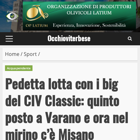
Skip
to
content
Occhioviterbese
Primary
Menu
Home
/
Sport
/
Acquapendente
Pedetta lotta con i big
del CIV Classic: quinto
posto a Varano e ora nel
mirino c’è Misano