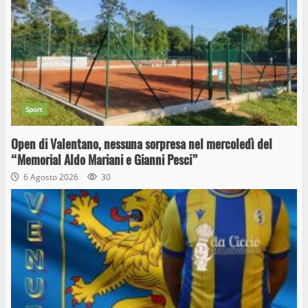
Sport
Open di Valentano, nessuna sorpresa nel mercoledì del
“Memorial Aldo Mariani e Gianni Pesci”
6 Agosto 2026
30