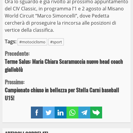
Ora lo sguardo è già rivolto al prossimo appuntamento
del CIV Classic, in programma l’1 e 2 agosto al Misano
World Circuit “Marco Simoncelli”, dove Pedetta
cercherà di proseguire la rincorsa alle posizioni di
vertice della classifica.
Tags:
#motociclismo
#sport
Continue
Precedente:
Terme Salus: Maria Chiara Scaramuccia nuovo head coach
Reading
gialloblù
Prossimo:
Campionato chiuso in bellezza per Stella Carni baseball
U15!
Facebook
Twitter
LinkedIn
WhatsApp
Telegram
Copy
link