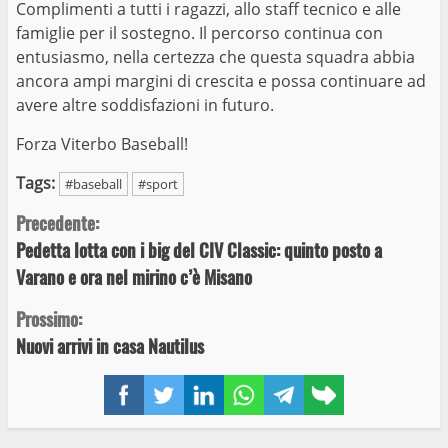
Complimenti a tutti i ragazzi, allo staff tecnico e alle
famiglie per il sostegno. Il percorso continua con
entusiasmo, nella certezza che questa squadra abbia
ancora ampi margini di crescita e possa continuare ad
avere altre soddisfazioni in futuro.
Forza Viterbo Baseball!
Tags:
#baseball
#sport
Continue
Precedente:
Pedetta lotta con i big del CIV Classic: quinto posto a
Reading
Varano e ora nel mirino c’è Misano
Prossimo:
Nuovi arrivi in casa Nautilus
Facebook
Twitter
LinkedIn
WhatsApp
Telegram
Copy
link