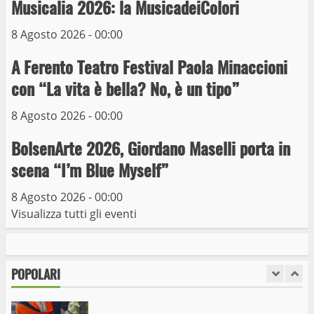
5
Musicalia 2026: la MusicadeiColori
19 Gennaio 2023
8 Agosto 2026 - 00:00
Trasporto pubblico locale, trasferimento
capolinea al terminal Riello dal 15 al 17
A Ferento Teatro Festival Paola Minaccioni
giugno
con “La vita è bella? No, è un tipo”
6
15 Giugno 2023
8 Agosto 2026 - 00:00
Giochi Sportivi Studenteschi di Atletica a
BolsenArte 2026, Giordano Maselli porta in
Viterbo
scena “I’m Blue Myself”
10 Maggio 2023
7
8 Agosto 2026 - 00:00
Visualizza tutti gli eventi
I Carabinieri arrestano due giovani per
detenzione ai fini di spaccio di sostanze
stupefacenti
POPOLARI
1
26 Agosto 2023