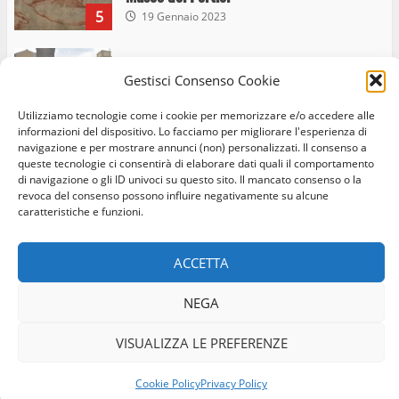
5
19 Gennaio 2023
Trasporto pubblico locale, trasferimento
Gestisci Consenso Cookie
capolinea al terminal Riello dal 15 al 17
giugno
Utilizziamo tecnologie come i cookie per memorizzare e/o accedere alle
6
informazioni del dispositivo. Lo facciamo per migliorare l'esperienza di
15 Giugno 2023
navigazione e per mostrare annunci (non) personalizzati. Il consenso a
queste tecnologie ci consentirà di elaborare dati quali il comportamento
di navigazione o gli ID univoci su questo sito. Il mancato consenso o la
Giochi Sportivi Studenteschi di Atletica a
revoca del consenso possono influire negativamente su alcune
Home
Privacy Policy
Cookie Policy
Contatti
caratteristiche e funzioni.
Viterbo
10 Maggio 2023
Facebook
Instagram
Twitter
7
ACCETTA
© Occhio Viterbese - Codice 90148040562 - N° iscrizione
I Carabinieri arrestano due giovani per
NEGA
ROC:39156 - Tutti i diritti riservati
detenzione ai fini di spaccio di sostanze
Realizzato da:
Coopyleft
stupefacenti
VISUALIZZA LE PREFERENZE
1
26 Agosto 2023
Cookie Policy
Privacy Policy