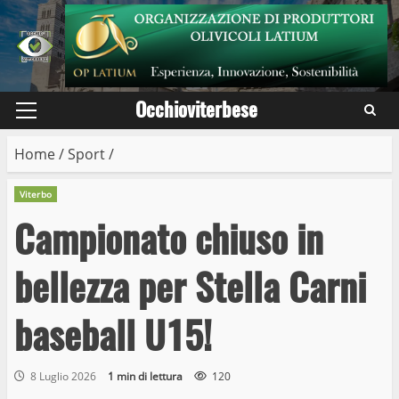
Skip
to
content
Occhioviterbese
Primary
Menu
Home
/
Sport
/
Viterbo
Campionato chiuso in
bellezza per Stella Carni
baseball U15!
8 Luglio 2026
1 min di lettura
120