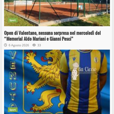
Sport
Open di Valentano, nessuna sorpresa nel mercoledì del
“Memorial Aldo Mariani e Gianni Pesci”
6 Agosto 2026
33
Sport