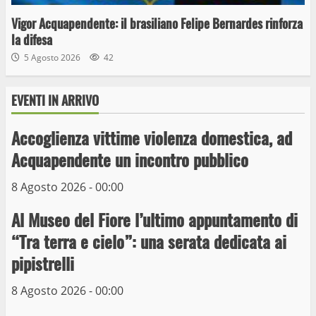
Vigor Acquapendente: il brasiliano Felipe Bernardes rinforza
la difesa
5 Agosto 2026
42
EVENTI IN ARRIVO
Wiplanet Baseball supera il Napoli
9 Maggio 2023
Accoglienza vittime violenza domestica, ad
3
Acquapendente un incontro pubblico
La Polizia di Stato arresta il ladro seriale
8 Agosto 2026 - 00:00
delle auto in sosta a Viterbo
Al Museo del Fiore l’ultimo appuntamento di
10 Maggio 2023
4
“Tra terra e cielo”: una serata dedicata ai
pipistrelli
Prorogata la mostra dei bozzetti di
Michelangelo Buonarroti ospitata al
8 Agosto 2026 - 00:00
Museo dei Portici