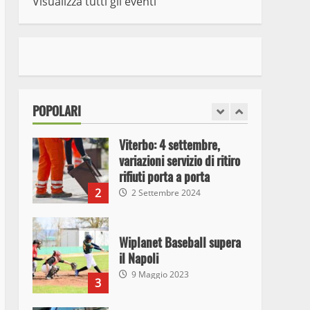
Visualizza tutti gli eventi
7
10 Maggio 2023
I Carabinieri arrestano due
giovani per detenzione ai
fini di spaccio di sostanze
stupefacenti
1
POPOLARI
26 Agosto 2023
Viterbo: 4 settembre,
variazioni servizio di ritiro
rifiuti porta a porta
2
2 Settembre 2024
Wiplanet Baseball supera
il Napoli
9 Maggio 2023
3