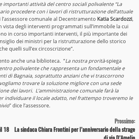
importanti attività del centro sociali polivalente “La
rio procedere con i lavori di ristrutturazione dell’attuale
ni l’assessore comunale al Decentramento
Katia Scardozzi
,
 vista degli interventi programmati sull’immobile la cui
no in corso importanti interventi, il più importante dei
siglio dei ministri per la ristrutturazione dello storico
e quelli sull’ex circoscrizione”.
mento anche una biblioteca. “
La nostra prorità-
spiega
l centro polivalente che rappresenta un fondamentale e
nti di Bagnaia, soprattutto anziani che vi trascorrono
 vogliamo trovare la soluzione migliore con una sede
zione dei lavori. L’amministrazione comunale farà la
 individuare il locale adatto, nel frattempo troveremo le
hivio
” dice l’assessore.
Prossimo:
il 18
La sindaca Chiara Frontini per l’anniversario della strage
di via D’Amelio