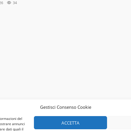
026
34
Gestisci Consenso Cookie
formazioni del
ACCETTA
mostrare annunci
re dati quali il