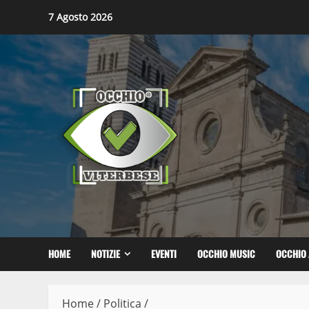
Skip
7 Agosto 2026
to
content
HOME
NOTIZIE
EVENTI
OCCHIO MUSIC
OCCHIO 
Home
/
Politica
/