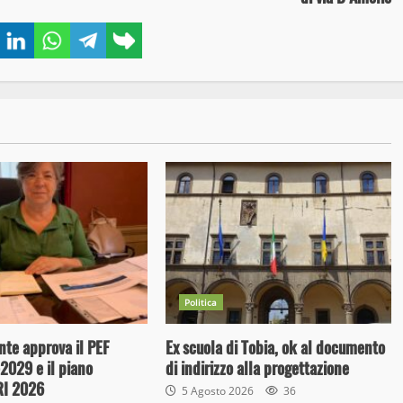
book
Twitter
LinkedIn
WhatsApp
Telegram
Copy
link
Politica
te approva il PEF
Ex scuola di Tobia, ok al documento
-2029 e il piano
di indirizzo alla progettazione
ARI 2026
5 Agosto 2026
36