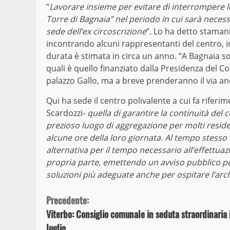
“
Lavorare insieme per evitare di interrompere le 
Torre di Bagnaia” nel periodo in cui sarà necessa
sede dell’ex circoscrizione
“. Lo ha detto stama
incontrando alcuni rappresentanti del centro, in
durata è stimata in circa un anno. “A Bagnaia so
quali è quello finanziato dalla Presidenza del Con
palazzo Gallo, ma a breve prenderanno il via anch
Qui ha sede il centro polivalente a cui fa riferi
Scardozzi-
quella di garantire la continuità de
prezioso luogo di aggregazione per molti reside
alcune ore della loro giornata. Al tempo stesso
alternativa per il tempo necessario all’effettua
propria parte, emettendo un avviso pubblico per
soluzioni più adeguate anche per ospitare l’arc
Continue
Precedente:
Viterbo: Consiglio comunale in seduta straordinaria 
Reading
luglio