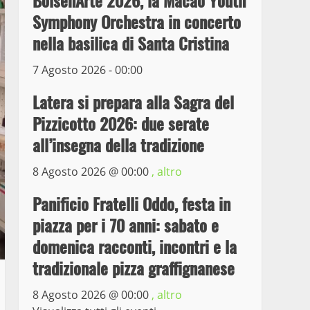
BolsenArte 2026, la Macao Youth
il ladro seriale delle auto
Symphony Orchestra in concerto
in sosta a Viterbo
nella basilica di Santa Cristina
4
10 Maggio 2023
7 Agosto 2026 - 00:00
Prorogata la mostra dei
bozzetti di Michelangelo
Latera si prepara alla Sagra del
Buonarroti ospitata al
Pizzicotto 2026: due serate
Museo dei Portici
5
all’insegna della tradizione
19 Gennaio 2023
Trasporto pubblico locale,
8 Agosto 2026 @
00:00
, altro
trasferimento capolinea al
Panificio Fratelli Oddo, festa in
terminal Riello dal 15 al
17 giugno
piazza per i 70 anni: sabato e
6
15 Giugno 2023
domenica racconti, incontri e la
tradizionale pizza graffignanese
Giochi Sportivi
Studenteschi di Atletica a
8 Agosto 2026 @
00:00
, altro
Viterbo