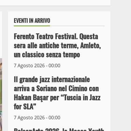
EVENTI IN ARRIVO
Ferento Teatro Festival. Questa
sera alle antiche terme, Amleto,
un classico senza tempo
7 Agosto 2026 - 00:00
Il grande jazz internazionale
arriva a Soriano nel Cimino con
Wiplanet Baseball supera
Hakan Başar per “Tuscia in Jazz
il Napoli
for SLA”
9 Maggio 2023
3
7 Agosto 2026 - 00:00
La Polizia di Stato arresta