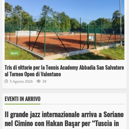
Sport
Tris di vittorie per la Tennis Academy Abbadia San Salvatore
al Torneo Open di Valentano
5 Agosto 2026
39
EVENTI IN ARRIVO
Il grande jazz internazionale arriva a Soriano
Wiplanet Baseball supera il Napoli
nel Cimino con Hakan Başar per “Tuscia in
9 Maggio 2023