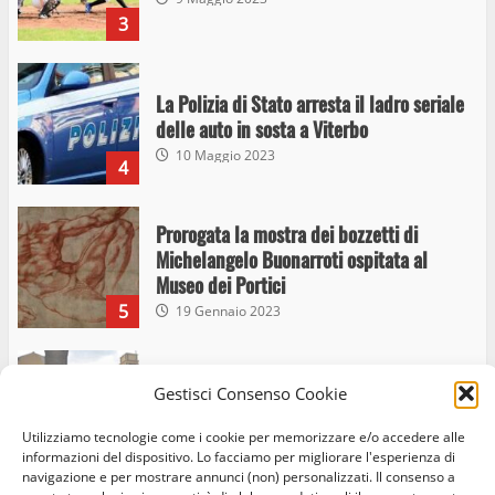
3
La Polizia di Stato arresta il ladro seriale
delle auto in sosta a Viterbo
10 Maggio 2023
4
Prorogata la mostra dei bozzetti di
Michelangelo Buonarroti ospitata al
Museo dei Portici
5
19 Gennaio 2023
Trasporto pubblico locale, trasferimento
Gestisci Consenso Cookie
capolinea al terminal Riello dal 15 al 17
giugno
Utilizziamo tecnologie come i cookie per memorizzare e/o accedere alle
6
15 Giugno 2023
informazioni del dispositivo. Lo facciamo per migliorare l'esperienza di
navigazione e per mostrare annunci (non) personalizzati. Il consenso a