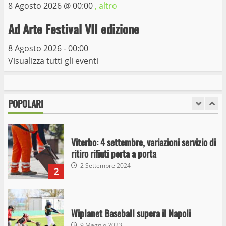
8 Agosto 2026 @
00:00
, altro
Giochi Sportivi Studenteschi di Atletica a
Viterbo
Ad Arte Festival VII edizione
10 Maggio 2023
7
8 Agosto 2026 - 00:00
Visualizza tutti gli eventi
I Carabinieri arrestano due giovani per
detenzione ai fini di spaccio di sostanze
stupefacenti
POPOLARI
1
26 Agosto 2023
Viterbo: 4 settembre, variazioni servizio di
ritiro rifiuti porta a porta
2 Settembre 2024
2
Wiplanet Baseball supera il Napoli
9 Maggio 2023