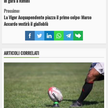
in gara a Rimini
Prossimo:
La Vigor Acquapendente piazza il primo colpo: Marco
Accardo vestirà il gialloblù
Facebook
Twitter
LinkedIn
WhatsApp
Telegram
Copy
link
ARTICOLI CORRELATI