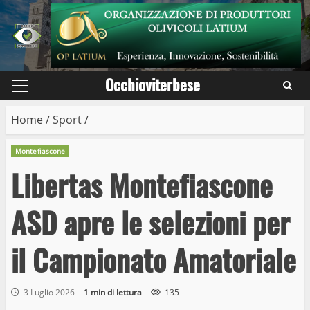
Skip
to
content
Occhioviterbese
Primary
Menu
Home
/
Sport
/
Montefiascone
Libertas Montefiascone
ASD apre le selezioni per
il Campionato Amatoriale
3 Luglio 2026
1 min di lettura
135