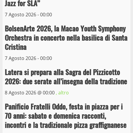
Jazz for SLA”
3
7 Agosto 2026 - 00:00
La Polizia di Stato arresta il ladro seriale
BolsenArte 2026, la Macao Youth Symphony
delle auto in sosta a Viterbo
Orchestra in concerto nella basilica di Santa
10 Maggio 2023
4
Cristina
7 Agosto 2026 - 00:00
Prorogata la mostra dei bozzetti di
Michelangelo Buonarroti ospitata al
Latera si prepara alla Sagra del Pizzicotto
Museo dei Portici
5
2026: due serate all’insegna della tradizione
19 Gennaio 2023
8 Agosto 2026 @
00:00
, altro
Trasporto pubblico locale, trasferimento
capolinea al terminal Riello dal 15 al 17
Panificio Fratelli Oddo, festa in piazza per i
giugno
70 anni: sabato e domenica racconti,
6
15 Giugno 2023
incontri e la tradizionale pizza graffignanese