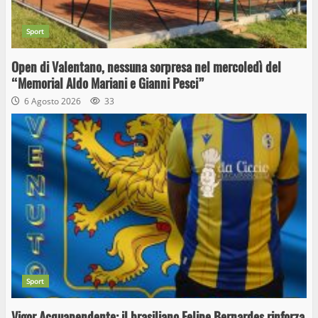
Sport
Open di Valentano, nessuna sorpresa nel mercoledì del
“Memorial Aldo Mariani e Gianni Pesci”
6 Agosto 2026
33
Sport
Vigor Acquapendente: il brasiliano Felipe Bernardes rinforza