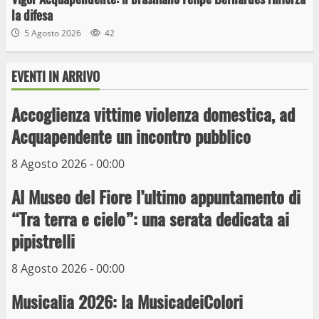
la difesa
5 Agosto 2026
42
EVENTI IN ARRIVO
Wiplanet Baseball supera il Napoli
9 Maggio 2023
Accoglienza vittime violenza domestica, ad
3
Acquapendente un incontro pubblico
La Polizia di Stato arresta il ladro seriale
8 Agosto 2026 - 00:00
delle auto in sosta a Viterbo
Al Museo del Fiore l’ultimo appuntamento di
10 Maggio 2023
4
“Tra terra e cielo”: una serata dedicata ai
pipistrelli
Prorogata la mostra dei bozzetti di
Michelangelo Buonarroti ospitata al
8 Agosto 2026 - 00:00
Museo dei Portici
5
Musicalia 2026: la MusicadeiColori
19 Gennaio 2023