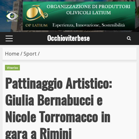
Skip
to
content
Occhioviterbese
Primary
Menu
Home
/
Sport
/
Viterbo
Pattinaggio Artistico:
Giulia Bernabucci e
Nicole Torromacco in
gara a Rimini