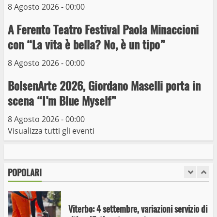
8 Agosto 2026 - 00:00
Trasporto pubblico locale, trasferimento
capolinea al terminal Riello dal 15 al 17
A Ferento Teatro Festival Paola Minaccioni
giugno
con “La vita è bella? No, è un tipo”
6
15 Giugno 2023
8 Agosto 2026 - 00:00
Giochi Sportivi Studenteschi di Atletica a
BolsenArte 2026, Giordano Maselli porta in
Viterbo
scena “I’m Blue Myself”
10 Maggio 2023
7
8 Agosto 2026 - 00:00
Visualizza tutti gli eventi
I Carabinieri arrestano due giovani per
detenzione ai fini di spaccio di sostanze
stupefacenti
POPOLARI
1
26 Agosto 2023
Viterbo: 4 settembre, variazioni servizio di