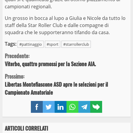
campionati regionali.
Un grosso in bocca al lupo a Giulia e Nicole da tutto lo
staff della Star Roller Club e dalle compagne di
squadra che le supporteranno tifando da casa.
Tags:
#pattinaggio
#sport
#starrollerclub
Continue
Precedente:
Viterbo, quattro promossi per la Sezione AIA.
Reading
Prossimo:
Libertas Montefiascone ASD apre le selezioni per il
Campionato Amatoriale
Facebook
Twitter
LinkedIn
WhatsApp
Telegram
Copy
link
ARTICOLI CORRELATI