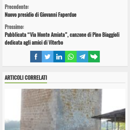
Continue
Precedente:
Nuovo presidio di Giovanni Faperdue
Reading
Prossimo:
Pubblicata “Via Monte Amiata”, canzone di Pino Biaggioli
dedicata agli amici di Viterbo
Facebook
Twitter
LinkedIn
WhatsApp
Telegram
Copy
link
ARTICOLI CORRELATI