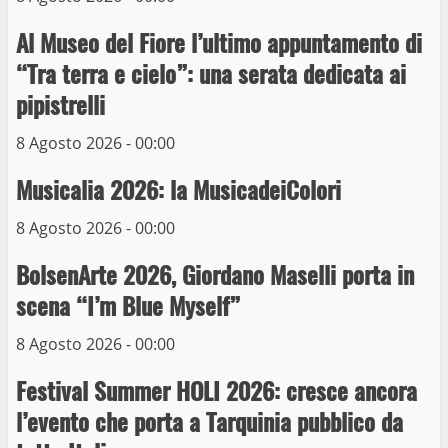
La Polizia di Stato arresta il ladro seriale
Al Museo del Fiore l’ultimo appuntamento di
delle auto in sosta a Viterbo
“Tra terra e cielo”: una serata dedicata ai
10 Maggio 2023
4
pipistrelli
8 Agosto 2026 - 00:00
Prorogata la mostra dei bozzetti di
Michelangelo Buonarroti ospitata al
Musicalia 2026: la MusicadeiColori
Museo dei Portici
5
19 Gennaio 2023
8 Agosto 2026 - 00:00
BolsenArte 2026, Giordano Maselli porta in
Trasporto pubblico locale, trasferimento
capolinea al terminal Riello dal 15 al 17
scena “I’m Blue Myself”
giugno
8 Agosto 2026 - 00:00
6
15 Giugno 2023
Festival Summer HOLI 2026: cresce ancora
Giochi Sportivi Studenteschi di Atletica a
l’evento che porta a Tarquinia pubblico da
Viterbo