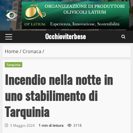
Skip
to
content
Occhioviterbese
Primary
Menu
Home
/
Cronaca
/
Tarquinia
Incendio nella notte in
uno stabilimento di
Tarquinia
5 Maggio 2024
1 min di lettura
3118