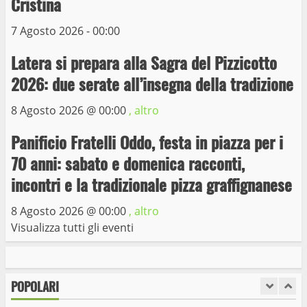
Cristina
Museo dei Portici
5
19 Gennaio 2023
7 Agosto 2026 - 00:00
Latera si prepara alla Sagra del Pizzicotto
Trasporto pubblico locale, trasferimento
capolinea al terminal Riello dal 15 al 17
2026: due serate all’insegna della tradizione
giugno
8 Agosto 2026 @
00:00
, altro
6
15 Giugno 2023
Panificio Fratelli Oddo, festa in piazza per i
Giochi Sportivi Studenteschi di Atletica a
70 anni: sabato e domenica racconti,
Viterbo
incontri e la tradizionale pizza graffignanese
10 Maggio 2023
7
8 Agosto 2026 @
00:00
, altro
Visualizza tutti gli eventi
I Carabinieri arrestano due giovani per
detenzione ai fini di spaccio di sostanze
stupefacenti
POPOLARI
1
26 Agosto 2023