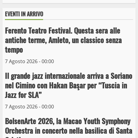
EVENTI IN ARRIVO
Ferento Teatro Festival. Questa sera alle
antiche terme, Amleto, un classico senza
tempo
Wiplanet Baseball supera il Napoli
7 Agosto 2026 - 00:00
9 Maggio 2023
3
Il grande jazz internazionale arriva a Soriano
nel Cimino con Hakan Başar per “Tuscia in
La Polizia di Stato arresta il ladro seriale
Jazz for SLA”
delle auto in sosta a Viterbo
10 Maggio 2023
7 Agosto 2026 - 00:00
4
BolsenArte 2026, la Macao Youth Symphony
Prorogata la mostra dei bozzetti di
Orchestra in concerto nella basilica di Santa
Michelangelo Buonarroti ospitata al