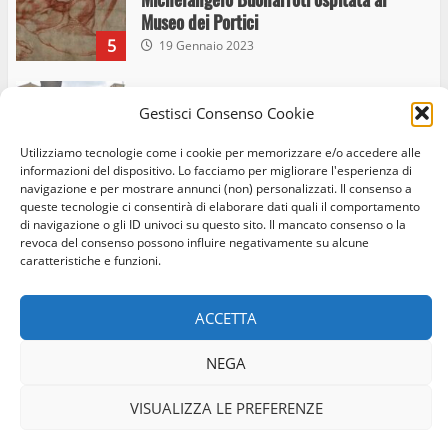
Museo dei Portici
5
19 Gennaio 2023
Trasporto pubblico locale, trasferimento
Gestisci Consenso Cookie
capolinea al terminal Riello dal 15 al 17
giugno
Utilizziamo tecnologie come i cookie per memorizzare e/o accedere alle
informazioni del dispositivo. Lo facciamo per migliorare l'esperienza di
6
15 Giugno 2023
navigazione e per mostrare annunci (non) personalizzati. Il consenso a
queste tecnologie ci consentirà di elaborare dati quali il comportamento
di navigazione o gli ID univoci su questo sito. Il mancato consenso o la
revoca del consenso possono influire negativamente su alcune
Giochi Sportivi Studenteschi di Atletica a
Home
Privacy Policy
Cookie Policy
Contatti
caratteristiche e funzioni.
Viterbo
10 Maggio 2023
Facebook
Instagram
Twitter
7
ACCETTA
© Occhio Viterbese - Codice 90148040562 - N° iscrizione
NEGA
I Carabinieri arrestano due giovani per
ROC:39156 - Tutti i diritti riservati
detenzione ai fini di spaccio di sostanze
Realizzato da:
Coopyleft
VISUALIZZA LE PREFERENZE
stupefacenti
1
26 Agosto 2023