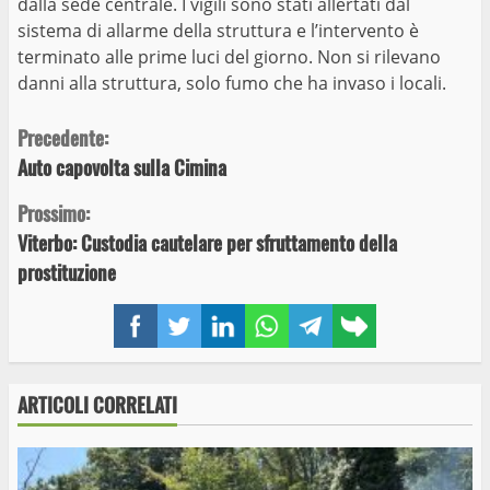
dalla sede centrale. I vigili sono stati allertati dal
sistema di allarme della struttura e l’intervento è
terminato alle prime luci del giorno. Non si rilevano
danni alla struttura, solo fumo che ha invaso i locali.
Continue
Precedente:
Auto capovolta sulla Cimina
Reading
Prossimo:
Viterbo: Custodia cautelare per sfruttamento della
prostituzione
Facebook
Twitter
LinkedIn
WhatsApp
Telegram
Copy
link
ARTICOLI CORRELATI