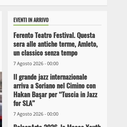
EVENTI IN ARRIVO
Ferento Teatro Festival. Questa
sera alle antiche terme, Amleto,
un classico senza tempo
7 Agosto 2026 - 00:00
Il grande jazz internazionale
arriva a Soriano nel Cimino con
Wiplanet Baseball supera
Hakan Başar per “Tuscia in Jazz
il Napoli
for SLA”
9 Maggio 2023
3
7 Agosto 2026 - 00:00
La Polizia di Stato arresta