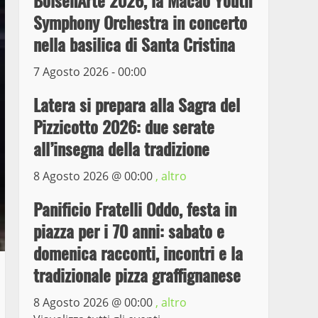
BolsenArte 2026, la Macao Youth
il ladro seriale delle auto
Symphony Orchestra in concerto
in sosta a Viterbo
nella basilica di Santa Cristina
4
10 Maggio 2023
7 Agosto 2026 - 00:00
Prorogata la mostra dei
bozzetti di Michelangelo
Latera si prepara alla Sagra del
Buonarroti ospitata al
Pizzicotto 2026: due serate
Museo dei Portici
5
all’insegna della tradizione
19 Gennaio 2023
Trasporto pubblico locale,
8 Agosto 2026 @
00:00
, altro
trasferimento capolinea al
Panificio Fratelli Oddo, festa in
terminal Riello dal 15 al
17 giugno
piazza per i 70 anni: sabato e
6
15 Giugno 2023
domenica racconti, incontri e la
tradizionale pizza graffignanese
Giochi Sportivi
Studenteschi di Atletica a
8 Agosto 2026 @
00:00
, altro
Viterbo