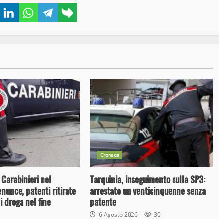
book
Twitter
LinkedIn
WhatsApp
Telegram
Copy
link
Cronaca
 Carabinieri nel
Tarquinia, inseguimento sulla SP3:
enunce, patenti ritirate
arrestato un venticinquenne senza
i droga nel fine
patente
6 Agosto 2026
30