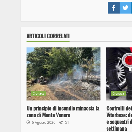
Face
ARTICOLI CORRELATI
Cronaca
Cronaca
Un principio di incendio minaccia la
Controlli dei
zona di Monte Venere
Viterbese: d
e sequestri d
6 Agosto 2026
51
settimana