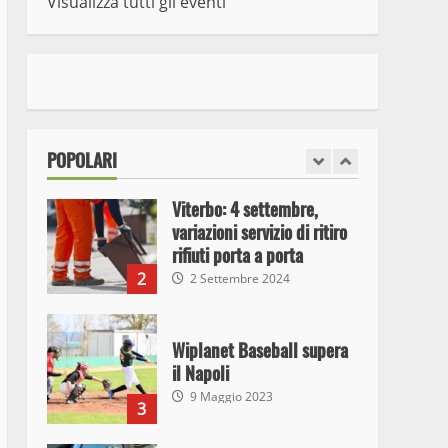
Visualizza tutti gli eventi
7
10 Maggio 2023
I Carabinieri arrestano due
giovani per detenzione ai
fini di spaccio di sostanze
stupefacenti
1
POPOLARI
26 Agosto 2023
Viterbo: 4 settembre,
variazioni servizio di ritiro
rifiuti porta a porta
2
2 Settembre 2024
Wiplanet Baseball supera
il Napoli
9 Maggio 2023
3