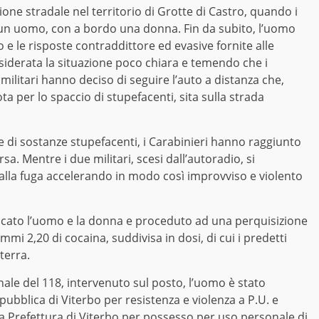
azione stradale nel territorio di Grotte di Castro, quando i
 un uomo, con a bordo una donna. Fin da subito, l’uomo
e le risposte contraddittore ed evasive fornite alle
iderata la situazione poco chiara e temendo che i
 militari hanno deciso di seguire l’auto a distanza che,
a per lo spaccio di stupefacenti, sita sulla strada
 di sostanze stupefacenti, i Carabinieri hanno raggiunto
sa. Mentre i due militari, scesi dall’autoradio, si
 alla fuga accelerando in modo così improvviso e violento
cato l’uomo e la donna e proceduto ad una perquisizione
i 2,20 di cocaina, suddivisa in dosi, di cui i predetti
terra.
nale del 118, intervenuto sul posto, l’uomo è stato
epubblica di Viterbo per resistenza e violenza a P.U. e
a Prefettura di Viterbo per possesso per uso personale di