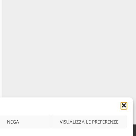
La Polizia di Stato arresta
il ladro seriale delle auto
in sosta a Viterbo
4
10 Maggio 2023
Prorogata la mostra dei
bozzetti di Michelangelo
Buonarroti ospitata al
Museo dei Portici
5
19 Gennaio 2023
NEGA
VISUALIZZA LE PREFERENZE
Facebook
Instagram
Twitter