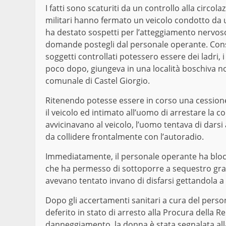
I fatti sono scaturiti da un controllo alla circol
militari hanno fermato un veicolo condotto da
ha destato sospetti per l’atteggiamento nervoso 
domande postegli dal personale operante. Cons
soggetti controllati potessero essere dei ladri, i
poco dopo, giungeva in una località boschiva not
comunale di Castel Giorgio.
Ritenendo potesse essere in corso una cessione
il veicolo ed intimato all’uomo di arrestare la cor
avvicinavano al veicolo, l’uomo tentava di darsi
da collidere frontalmente con l’autoradio.
Immediatamente, il personale operante ha bloc
che ha permesso di sottoporre a sequestro gramm
avevano tentato invano di disfarsi gettandola a 
Dopo gli accertamenti sanitari a cura del perso
deferito in stato di arresto alla Procura della R
danneggiamento, la donna è stata segnalata all