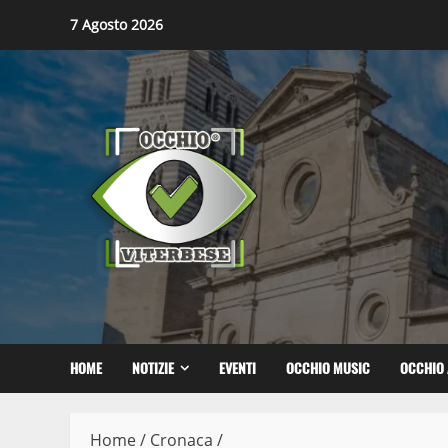
Skip
7 Agosto 2026
to
content
HOME
NOTIZIE
EVENTI
OCCHIO MUSIC
OCCHIO 
Home
/
Cronaca
/