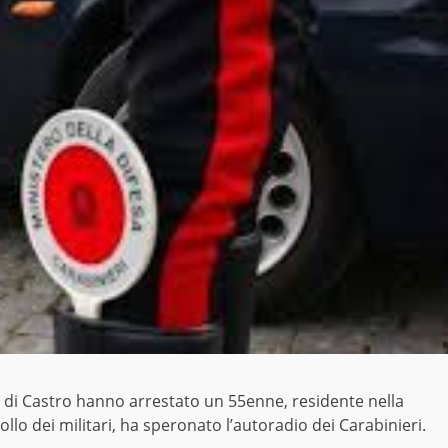
te di Castro hanno arrestato un 55enne, residente nella
ollo dei militari, ha speronato l’autoradio dei Carabinieri.