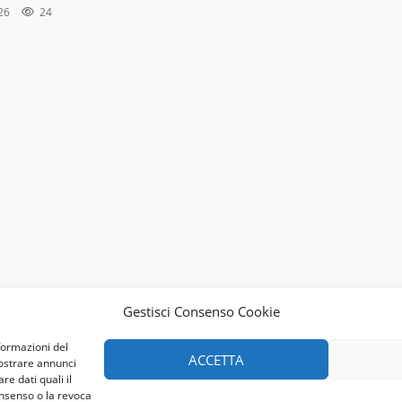
026
24
Gestisci Consenso Cookie
formazioni del
ACCETTA
mostrare annunci
re dati quali il
onsenso o la revoca