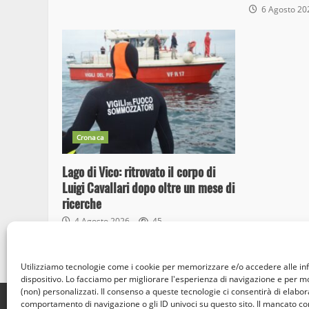
6 Agosto 2
Cronaca
Lago di Vico: ritrovato il corpo di
Luigi Cavallari dopo oltre un mese di
ricerche
4 Agosto 2026
45
Utilizziamo tecnologie come i cookie per memorizzare e/o accedere alle in
dispositivo. Lo facciamo per migliorare l'esperienza di navigazione e per 
(non) personalizzati. Il consenso a queste tecnologie ci consentirà di elabora
Home
Privacy Policy
Cookie Policy
Contatti
comportamento di navigazione o gli ID univoci su questo sito. Il mancato c