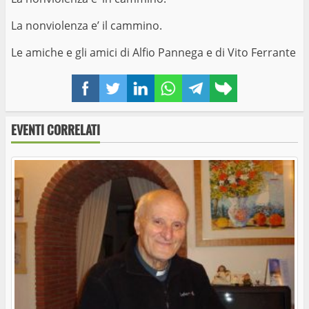
La nonviolenza e’ il cammino.
Le amiche e gli amici di Alfio Pannega e di Vito Ferrante
Facebook
Twitter
LinkedIn
WhatsApp
Telegram
Copy
link
EVENTI CORRELATI
Ferento Teatro Festival: Lettera ad Eduardo
A Ferento Teatro Festival il Lato Oscuro dei
Pink Floyd Legend
Ferento, Faber e mille papaveri rossi. In prima