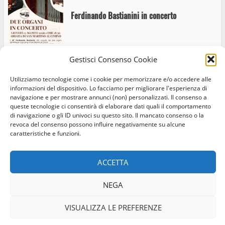
Ferdinando Bastianini in concerto
Gestisci Consenso Cookie
Alex Britti aprirà il Viterbo Big Festival il
Utilizziamo tecnologie come i cookie per memorizzare e/o accedere alle
prossimo 2 settembre a Pratogiardino
informazioni del dispositivo. Lo facciamo per migliorare l'esperienza di
navigazione e per mostrare annunci (non) personalizzati. Il consenso a
queste tecnologie ci consentirà di elaborare dati quali il comportamento
di navigazione o gli ID univoci su questo sito. Il mancato consenso o la
revoca del consenso possono influire negativamente su alcune
caratteristiche e funzioni.
A Ferento il binomio artistico perfetto: Danza
Home
Privacy Policy
Cookie Policy
Contatti
su note di canzoni eterne. In prima nazionale
questa sera alle 19.30
ACCETTA
Facebook
Instagram
Twitter
NEGA
© Occhio Viterbese - Codice 90148040562 - N° iscrizione
ROC:39156 - Tutti i diritti riservati
VISUALIZZA LE PREFERENZE
Ferento Teatro Festival: Lettera ad Eduardo
Realizzato da:
Coopyleft