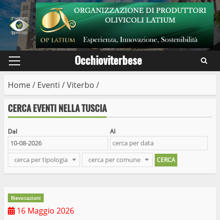
Skip
to
content
Occhioviterbese
Primary
Menu
Home
/
Eventi
/
Viterbo
/
CERCA EVENTI NELLA TUSCIA
Dal
Al
cerca per tipologia
cerca per comune
Rievocazioni
16 Maggio 2026