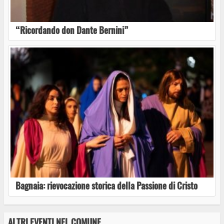
nazionale il 31 luglio l’omaggio a Fabrizio De
André
“Ricordando don Dante Bernini”
Musicalia 2026: “la maschera sur grugno”
A Ferento Teatro Festival “Il lago dei cigni” di
Compagnia Almatanz
Bagnaia: rievocazione storica della Passione di Cristo
A Ferento Teatro Festival Paola Minaccioni con
“La vita è bella? No, è un tipo”
ALTRI EVENTI NEL COMUNE