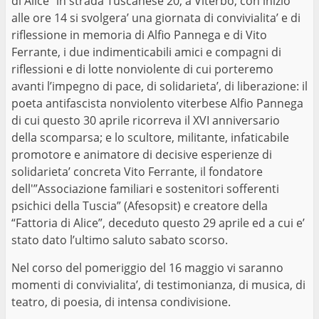
di Alice” in strada Tuscanese 20, a Viterbo, con inizio
alle ore 14 si svolgera’ una giornata di convivialita’ e di
riflessione in memoria di Alfio Pannega e di Vito
Ferrante, i due indimenticabili amici e compagni di
riflessioni e di lotte nonviolente di cui porteremo
avanti l’impegno di pace, di solidarieta’, di liberazione: il
poeta antifascista nonviolento viterbese Alfio Pannega
di cui questo 30 aprile ricorreva il XVI anniversario
della scomparsa; e lo scultore, militante, infaticabile
promotore e animatore di decisive esperienze di
solidarieta’ concreta Vito Ferrante, il fondatore
dell'”Associazione familiari e sostenitori sofferenti
psichici della Tuscia” (Afesopsit) e creatore della
“Fattoria di Alice”, deceduto questo 29 aprile ed a cui e’
stato dato l’ultimo saluto sabato scorso.
Nel corso del pomeriggio del 16 maggio vi saranno
momenti di convivialita’, di testimonianza, di musica, di
teatro, di poesia, di intensa condivisione.