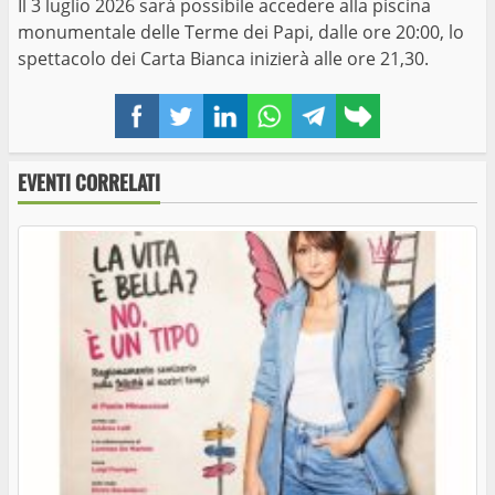
Il 3 luglio 2026 sarà possibile accedere alla piscina
monumentale delle Terme dei Papi, dalle ore 20:00, lo
spettacolo dei Carta Bianca inizierà alle ore 21,30.
Facebook
Twitter
LinkedIn
WhatsApp
Telegram
Copy
link
EVENTI CORRELATI
A Ferento Teatro Festival il Lato Oscuro dei
Pink Floyd Legend
Ferento, Faber e mille papaveri rossi. In prima
nazionale il 31 luglio l’omaggio a Fabrizio De
André