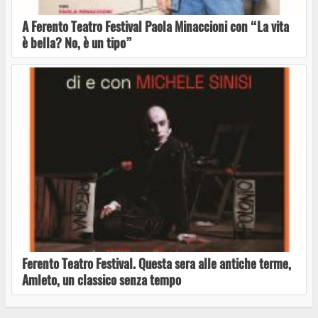
A Ferento Teatro Festival Paola Minaccioni con “La vita
Musicalia 2026: “la maschera sur grugno”
è bella? No, è un tipo”
Nino Taranto al “Terme dei Papi Summer Live
Show – Notti di Musica e Comicità”
A Ferento Teatro Festival Paola Minaccioni con
“La vita è bella? No, è un tipo”
Ferento Teatro Festival. Questa sera alle antiche terme,
Amleto, un classico senza tempo
Ferento Teatro Festival. Questa sera alle
antiche terme, Amleto, un classico senza tempo