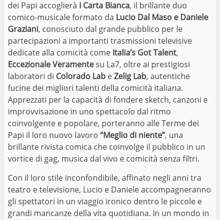
dei Papi accoglierà
I Carta Bianca
, il brillante duo
comico-musicale formato da
Lucio Dal Maso e Daniele
Graziani
, conosciuto dal grande pubblico per le
partecipazioni a importanti trasmissioni televisive
dedicate alla comicità come
Italia’s Got Talent
,
Eccezionale Veramente
su La7, oltre ai prestigiosi
laboratori di
Colorado Lab
e
Zelig Lab
, autentiche
fucine dei migliori talenti della comicità italiana.
Apprezzati per la capacità di fondere sketch, canzoni e
improvvisazione in uno spettacolo dal ritmo
coinvolgente e popolare, porteranno alle Terme dei
Papi il loro nuovo lavoro
“Meglio di niente”
, una
brillante rivista comica che coinvolge il pubblico in un
vortice di gag, musica dal vivo e comicità senza filtri.
Con il loro stile inconfondibile, affinato negli anni tra
teatro e televisione, Lucio e Daniele accompagneranno
gli spettatori in un viaggio ironico dentro le piccole e
grandi mancanze della vita quotidiana. In un mondo in