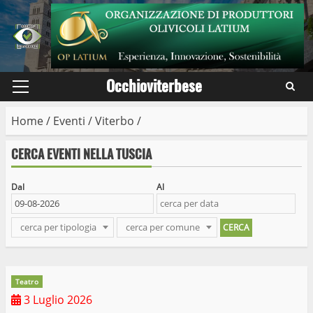
Skip
to
content
Occhioviterbese
Primary
Menu
Home
/
Eventi
/
Viterbo
/
CERCA EVENTI NELLA TUSCIA
Dal
Al
cerca per tipologia
cerca per comune
Teatro
3 Luglio 2026