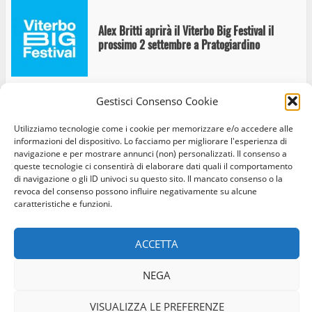
Alex Britti aprirà il Viterbo Big Festival il
prossimo 2 settembre a Pratogiardino
Gestisci Consenso Cookie
A Ferento il binomio artistico perfetto: Danza
su note di canzoni eterne. In prima nazionale
Utilizziamo tecnologie come i cookie per memorizzare e/o accedere alle
informazioni del dispositivo. Lo facciamo per migliorare l'esperienza di
questa sera alle 19.30
navigazione e per mostrare annunci (non) personalizzati. Il consenso a
queste tecnologie ci consentirà di elaborare dati quali il comportamento
di navigazione o gli ID univoci su questo sito. Il mancato consenso o la
revoca del consenso possono influire negativamente su alcune
caratteristiche e funzioni.
Home
Privacy Policy
Cookie Policy
Contatti
Ferento Teatro Festival: Lettera ad Eduardo
ACCETTA
Facebook
Instagram
Twitter
NEGA
© Occhio Viterbese - Codice 90148040562 - N° iscrizione
ROC:39156 - Tutti i diritti riservati
A Ferento Teatro Festival il Lato Oscuro dei
VISUALIZZA LE PREFERENZE