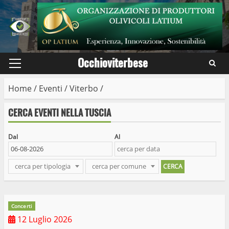
Skip
to
content
Occhioviterbese
Primary
Menu
Home
/
Eventi
/
Viterbo
/
CERCA EVENTI NELLA TUSCIA
Dal
Al
cerca per tipologia
cerca per comune
Concerti
12 Luglio 2026