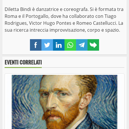
Diletta Bindi è danzatrice e coreografa. Si è formata tra
Roma e il Portogallo, dove ha collaborato con Tiago
Rodrigues, Victor Hugo Pontes e Romeo Castellucci. La
sua ricerca intreccia improvvisazione, corpo e spazio.
Facebook
Twitter
LinkedIn
WhatsApp
Telegram
Copy
link
EVENTI CORRELATI
Nino Taranto al “Terme dei Papi Summer Live
Show – Notti di Musica e Comicità”
Torna “Acrobazie Letterarie”: un mese di
cultura, dialogo e spettacolo nel cuore della
Tuscia