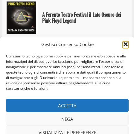
A Ferento Teatro Festival il Lato Oscuro dei
Pink Floyd Legend
Gestisci Consenso Cookie
Ferento, Faber e mille papaveri rossi. In prima
nazionale il 31 luglio l’omaggio a Fabrizio De
Utilizziamo tecnologie come i cookie per memorizzare e/o accedere alle
informazioni del dispositivo. Lo facciamo per migliorare l'esperienza di
André
navigazione e per mostrare annunci (non) personalizzati. Il consenso a
queste tecnologie ci consentirà di elaborare dati quali il comportamento
di navigazione o gli ID univoci su questo sito. Il mancato consenso o la
revoca del consenso possono influire negativamente su alcune
caratteristiche e funzioni.
Home
Privacy Policy
Cookie Policy
Contatti
Musicalia 2026: “la maschera sur grugno”
ACCETTA
Facebook
Instagram
Twitter
NEGA
© Occhio Viterbese - Codice 90148040562 - N° iscrizione
ROC:39156 - Tutti i diritti riservati
Nino Taranto al “Terme dei Papi Summer Live
VISUALIZZA LE PREFERENZE