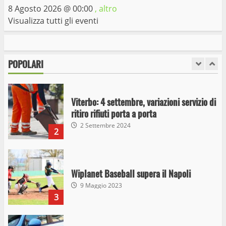
7
8 Agosto 2026 @
00:00
, altro
Visualizza tutti gli eventi
I Carabinieri arrestano due giovani per
detenzione ai fini di spaccio di sostanze
stupefacenti
POPOLARI
1
26 Agosto 2023
Viterbo: 4 settembre, variazioni servizio di
ritiro rifiuti porta a porta
2 Settembre 2024
2
Wiplanet Baseball supera il Napoli
9 Maggio 2023
3