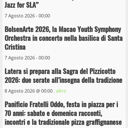
La Polizia di Stato arresta il ladro seriale
Jazz for SLA”
delle auto in sosta a Viterbo
10 Maggio 2023
7 Agosto 2026 - 00:00
4
BolsenArte 2026, la Macao Youth Symphony
Prorogata la mostra dei bozzetti di
Orchestra in concerto nella basilica di Santa
Michelangelo Buonarroti ospitata al
Cristina
Museo dei Portici
5
19 Gennaio 2023
7 Agosto 2026 - 00:00
Latera si prepara alla Sagra del Pizzicotto
Trasporto pubblico locale, trasferimento
capolinea al terminal Riello dal 15 al 17
2026: due serate all’insegna della tradizione
giugno
8 Agosto 2026 @
00:00
, altro
6
15 Giugno 2023
Panificio Fratelli Oddo, festa in piazza per i
Giochi Sportivi Studenteschi di Atletica a
70 anni: sabato e domenica racconti,
Viterbo
incontri e la tradizionale pizza graffignanese
10 Maggio 2023