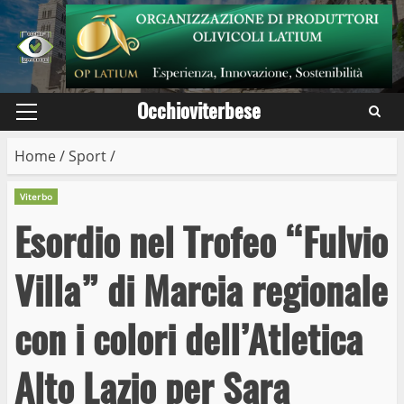
Skip
to
content
Occhioviterbese
Primary
Menu
Home
/
Sport
/
Viterbo
Esordio nel Trofeo “Fulvio
Villa” di Marcia regionale
con i colori dell’Atletica
Alto Lazio per Sara