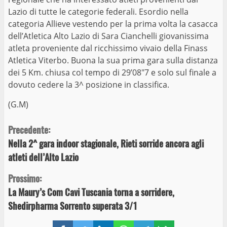
Lazio di tutte le categorie federali. Esordio nella
categoria Allieve vestendo per la prima volta la casacca
dell’Atletica Alto Lazio di Sara Cianchelli giovanissima
atleta proveniente dal ricchissimo vivaio della Finass
Atletica Viterbo. Buona la sua prima gara sulla distanza
dei 5 Km. chiusa col tempo di 29’08″7 e solo sul finale a
dovuto cedere la 3^ posizione in classifica.
(G.M)
Continue
Precedente:
Nella 2^ gara indoor stagionale, Rieti sorride ancora agli
Reading
atleti dell’Alto Lazio
Prossimo:
La Maury’s Com Cavi Tuscania torna a sorridere,
Shedirpharma Sorrento superata 3/1
Facebook
Twitter
LinkedIn
WhatsApp
Telegram
Copy