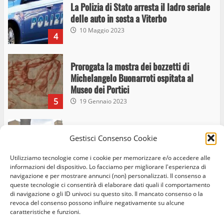
La Polizia di Stato arresta il ladro seriale
delle auto in sosta a Viterbo
10 Maggio 2023
4
Prorogata la mostra dei bozzetti di
Michelangelo Buonarroti ospitata al
Museo dei Portici
5
19 Gennaio 2023
Trasporto pubblico locale, trasferimento
Gestisci Consenso Cookie
capolinea al terminal Riello dal 15 al 17
giugno
Utilizziamo tecnologie come i cookie per memorizzare e/o accedere alle
6
15 Giugno 2023
informazioni del dispositivo. Lo facciamo per migliorare l'esperienza di
navigazione e per mostrare annunci (non) personalizzati. Il consenso a
queste tecnologie ci consentirà di elaborare dati quali il comportamento
di navigazione o gli ID univoci su questo sito. Il mancato consenso o la
Giochi Sportivi Studenteschi di Atletica a
revoca del consenso possono influire negativamente su alcune
Home
Privacy Policy
Cookie Policy
Contatti
caratteristiche e funzioni.
Viterbo