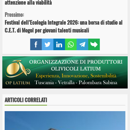
attenzione alla viabilità
Prossimo:
Festival dell’Ecologia Integrale 2026: una borsa di studio al
C.E.T. di Mogol per giovani talenti musicali
Facebook
Twitter
LinkedIn
WhatsApp
Telegram
Copy
link
ARTICOLI CORRELATI