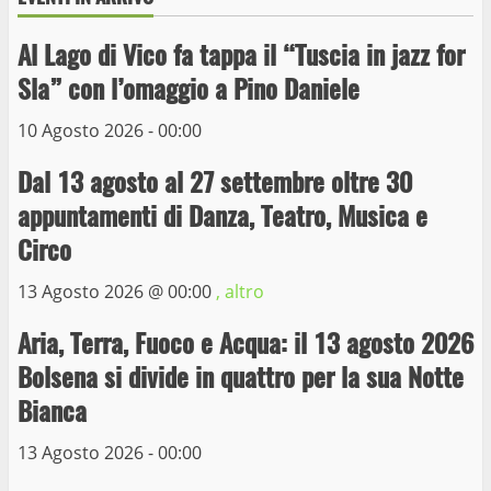
Al Lago di Vico fa tappa il “Tuscia in jazz for
Wiplanet Baseball supera il Napoli
Sla” con l’omaggio a Pino Daniele
9 Maggio 2023
3
10 Agosto 2026 - 00:00
Dal 13 agosto al 27 settembre oltre 30
La Polizia di Stato arresta il ladro seriale
appuntamenti di Danza, Teatro, Musica e
delle auto in sosta a Viterbo
Circo
10 Maggio 2023
4
13 Agosto 2026 @
00:00
, altro
Prorogata la mostra dei bozzetti di
Aria, Terra, Fuoco e Acqua: il 13 agosto 2026
Michelangelo Buonarroti ospitata al
Bolsena si divide in quattro per la sua Notte
Museo dei Portici
5
Bianca
19 Gennaio 2023
13 Agosto 2026 - 00:00
Trasporto pubblico locale, trasferimento