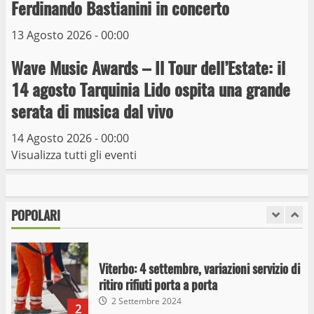
capolinea al terminal Riello dal 15 al 17
Ferdinando Bastianini in concerto
giugno
13 Agosto 2026 - 00:00
6
15 Giugno 2023
Wave Music Awards – Il Tour dell’Estate: il
Giochi Sportivi Studenteschi di Atletica a
14 agosto Tarquinia Lido ospita una grande
Viterbo
serata di musica dal vivo
10 Maggio 2023
7
14 Agosto 2026 - 00:00
Visualizza tutti gli eventi
I Carabinieri arrestano due giovani per
detenzione ai fini di spaccio di sostanze
stupefacenti
POPOLARI
1
26 Agosto 2023
Viterbo: 4 settembre, variazioni servizio di
ritiro rifiuti porta a porta
2 Settembre 2024
2