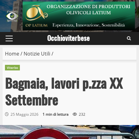
Skip
to
content
Occhioviterbese
Primary
Menu
Home
/
Notizie Utili
/
Viterbo
Bagnaia, lavori p.zza XX
Settembre
25 Maggio 2026
1 min di lettura
232