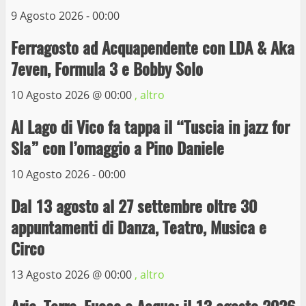
3
9 Agosto 2026 - 00:00
Ferragosto ad Acquapendente con LDA & Aka
La Polizia di Stato arresta il ladro seriale
7even, Formula 3 e Bobby Solo
delle auto in sosta a Viterbo
10 Maggio 2023
10 Agosto 2026 @
00:00
, altro
4
Al Lago di Vico fa tappa il “Tuscia in jazz for
Prorogata la mostra dei bozzetti di
Sla” con l’omaggio a Pino Daniele
Michelangelo Buonarroti ospitata al
Museo dei Portici
10 Agosto 2026 - 00:00
5
19 Gennaio 2023
Dal 13 agosto al 27 settembre oltre 30
appuntamenti di Danza, Teatro, Musica e
Trasporto pubblico locale, trasferimento
capolinea al terminal Riello dal 15 al 17
Circo
giugno
13 Agosto 2026 @
00:00
, altro
6
15 Giugno 2023