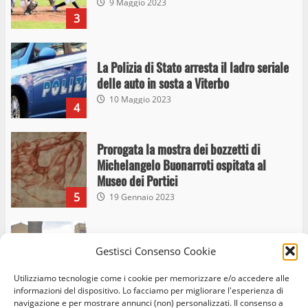
9 Maggio 2023
3
La Polizia di Stato arresta il ladro seriale
delle auto in sosta a Viterbo
10 Maggio 2023
4
Prorogata la mostra dei bozzetti di
Michelangelo Buonarroti ospitata al
Museo dei Portici
5
19 Gennaio 2023
Trasporto pubblico locale, trasferimento
Gestisci Consenso Cookie
capolinea al terminal Riello dal 15 al 17
giugno
Utilizziamo tecnologie come i cookie per memorizzare e/o accedere alle
6
15 Giugno 2023
informazioni del dispositivo. Lo facciamo per migliorare l'esperienza di
navigazione e per mostrare annunci (non) personalizzati. Il consenso a