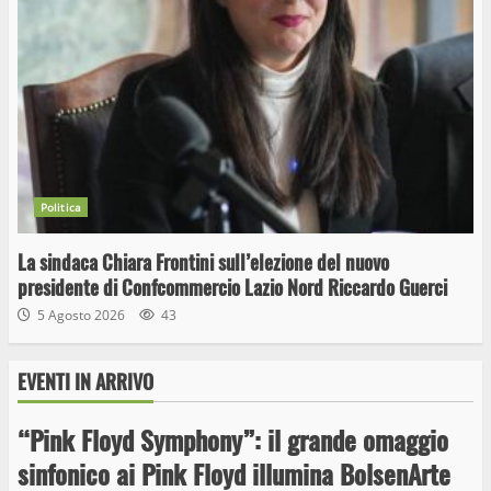
Politica
La sindaca Chiara Frontini sull’elezione del nuovo
presidente di Confcommercio Lazio Nord Riccardo Guerci
5 Agosto 2026
43
EVENTI IN ARRIVO
“Pink Floyd Symphony”: il grande omaggio
Wiplanet Baseball supera il Napoli
sinfonico ai Pink Floyd illumina BolsenArte
9 Maggio 2023