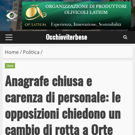
Skip
to
content
Occhioviterbese
Primary
Menu
Home
/
Politica
/
Orte
Anagrafe chiusa e
carenza di personale: le
opposizioni chiedono un
cambio di rotta a Orte