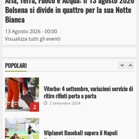
Aria, Terra, Fuoco e Acqua: il 13 agosto 2026
Giochi Sportivi Studenteschi di Atletica a
Bolsena si divide in quattro per la sua Notte
Viterbo
Bianca
10 Maggio 2023
7
13 Agosto 2026 - 00:00
Visualizza tutti gli eventi
I Carabinieri arrestano due giovani per
detenzione ai fini di spaccio di sostanze
stupefacenti
POPOLARI
1
26 Agosto 2023
Viterbo: 4 settembre, variazioni servizio di
ritiro rifiuti porta a porta
2 Settembre 2024
2
Wiplanet Baseball supera il Napoli