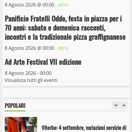
8 Agosto 2026 @
00:00
, altro
Trasporto pubblico locale, trasferimento
capolinea al terminal Riello dal 15 al 17
Panificio Fratelli Oddo, festa in piazza per i
giugno
70 anni: sabato e domenica racconti,
6
15 Giugno 2023
incontri e la tradizionale pizza graffignanese
8 Agosto 2026 @
00:00
, altro
Giochi Sportivi Studenteschi di Atletica a
Viterbo
Ad Arte Festival VII edizione
10 Maggio 2023
7
8 Agosto 2026 - 00:00
Visualizza tutti gli eventi
I Carabinieri arrestano due giovani per
detenzione ai fini di spaccio di sostanze
stupefacenti
POPOLARI
1
26 Agosto 2023
Viterbo: 4 settembre, variazioni servizio di