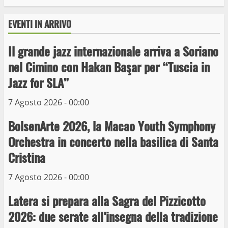
EVENTI IN ARRIVO
Il grande jazz internazionale arriva a Soriano
Wiplanet Baseball supera il Napoli
nel Cimino con Hakan Başar per “Tuscia in
9 Maggio 2023
Jazz for SLA”
3
7 Agosto 2026 - 00:00
La Polizia di Stato arresta il ladro seriale
BolsenArte 2026, la Macao Youth Symphony
delle auto in sosta a Viterbo
Orchestra in concerto nella basilica di Santa
10 Maggio 2023
4
Cristina
7 Agosto 2026 - 00:00
Prorogata la mostra dei bozzetti di
Michelangelo Buonarroti ospitata al
Latera si prepara alla Sagra del Pizzicotto
Museo dei Portici
5
2026: due serate all’insegna della tradizione
19 Gennaio 2023