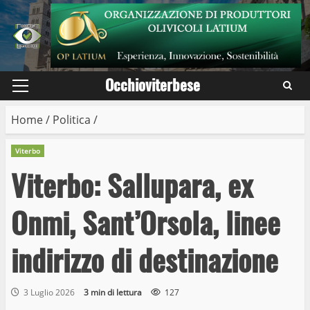
Skip
to
content
Occhioviterbese
Primary
Menu
Home
/
Politica
/
Viterbo
Viterbo: Sallupara, ex
Onmi, Sant’Orsola, linee
indirizzo di destinazione
3 Luglio 2026
3 min di lettura
127