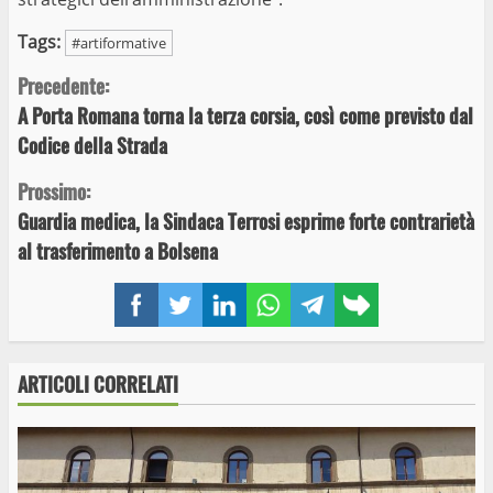
Tags:
#artiformative
Continue
Precedente:
A Porta Romana torna la terza corsia, così come previsto dal
Reading
Codice della Strada
Prossimo:
Guardia medica, la Sindaca Terrosi esprime forte contrarietà
al trasferimento a Bolsena
Facebook
Twitter
LinkedIn
WhatsApp
Telegram
Copy
link
ARTICOLI CORRELATI