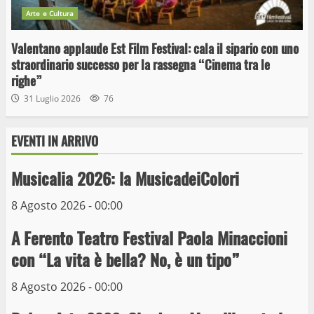
Arte e Cultura
Valentano applaude Est Film Festival: cala il sipario con uno
straordinario successo per la rassegna “Cinema tra le
righe”
31 Luglio 2026
76
EVENTI IN ARRIVO
Wiplanet Baseball supera il Napoli
9 Maggio 2023
Musicalia 2026: la MusicadeiColori
3
8 Agosto 2026 - 00:00
La Polizia di Stato arresta il ladro seriale
A Ferento Teatro Festival Paola Minaccioni
delle auto in sosta a Viterbo
con “La vita è bella? No, è un tipo”
10 Maggio 2023
4
8 Agosto 2026 - 00:00
Prorogata la mostra dei bozzetti di