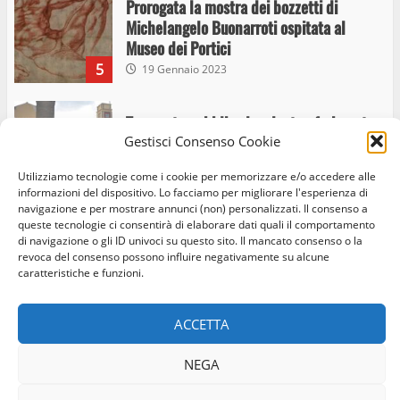
Prorogata la mostra dei bozzetti di
Michelangelo Buonarroti ospitata al
Museo dei Portici
5
19 Gennaio 2023
Trasporto pubblico locale, trasferimento
Gestisci Consenso Cookie
capolinea al terminal Riello dal 15 al 17
giugno
Utilizziamo tecnologie come i cookie per memorizzare e/o accedere alle
6
15 Giugno 2023
informazioni del dispositivo. Lo facciamo per migliorare l'esperienza di
navigazione e per mostrare annunci (non) personalizzati. Il consenso a
queste tecnologie ci consentirà di elaborare dati quali il comportamento
di navigazione o gli ID univoci su questo sito. Il mancato consenso o la
Giochi Sportivi Studenteschi di Atletica a
revoca del consenso possono influire negativamente su alcune
Home
Privacy Policy
Cookie Policy
Contatti
Viterbo
caratteristiche e funzioni.
10 Maggio 2023
Facebook
Instagram
Twitter
7
ACCETTA
© Occhio Viterbese - Codice 90148040562 - N° iscrizione
I Carabinieri arrestano due giovani per
NEGA
ROC:39156 - Tutti i diritti riservati
detenzione ai fini di spaccio di sostanze
Realizzato da:
Coopyleft
stupefacenti