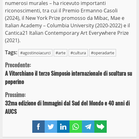
numerosi murales – ha ricevuto importanti
riconoscimenti, tra cui il Premio Ermanno Casoli
(2024), il New York Prize promosso da Mibac, Mae e
Italian Academy – Columbia University (2020-2022) e il
Cantica21 Italian Contemporary Art Everywhere Prize
(2021).
Tags:
#agostinoiacurci
#arte
#cultura
#operadarte
Continue
Precedente:
A Vitorchiano il terzo Simposio internazionale di scultura su
Reading
peperino
Prossimo:
32ma edizione di Immagini dal Sud del Mondo e 40 anni di
AUCS
Facebook
Twitter
LinkedIn
WhatsApp
Telegram
Copy
link