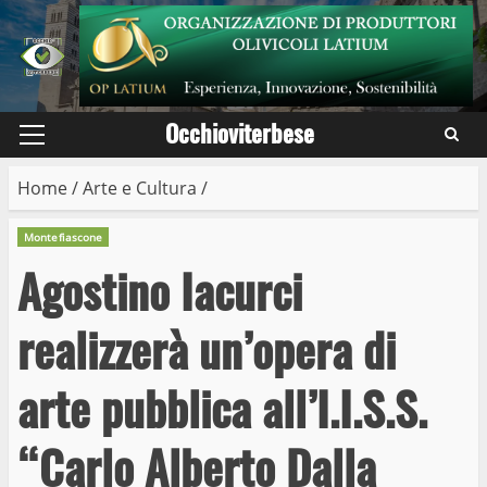
Skip
to
content
Occhioviterbese
Primary
Menu
Home
/
Arte e Cultura
/
Montefiascone
Agostino Iacurci
realizzerà un’opera di
arte pubblica all’I.I.S.S.
“Carlo Alberto Dalla