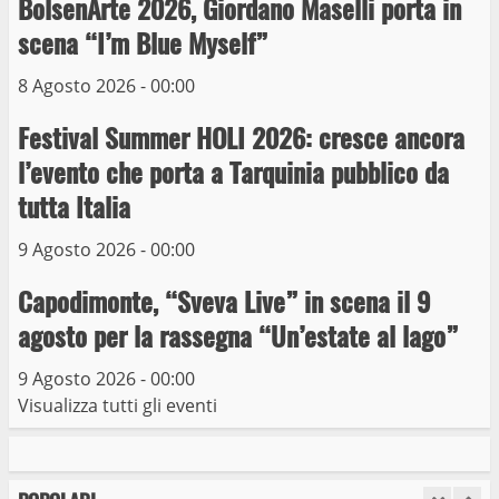
BolsenArte 2026, Giordano Maselli porta in
Michelangelo Buonarroti ospitata al
scena “I’m Blue Myself”
Museo dei Portici
5
19 Gennaio 2023
8 Agosto 2026 - 00:00
Festival Summer HOLI 2026: cresce ancora
Trasporto pubblico locale, trasferimento
capolinea al terminal Riello dal 15 al 17
l’evento che porta a Tarquinia pubblico da
giugno
tutta Italia
6
15 Giugno 2023
9 Agosto 2026 - 00:00
Giochi Sportivi Studenteschi di Atletica a
Capodimonte, “Sveva Live” in scena il 9
Viterbo
agosto per la rassegna “Un’estate al lago”
10 Maggio 2023
7
9 Agosto 2026 - 00:00
Visualizza tutti gli eventi
I Carabinieri arrestano due giovani per
detenzione ai fini di spaccio di sostanze
stupefacenti