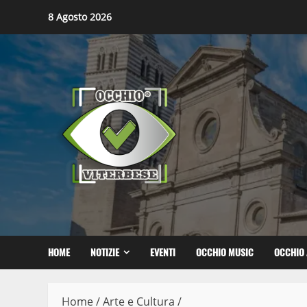
Skip
8 Agosto 2026
to
content
HOME
NOTIZIE
EVENTI
OCCHIO MUSIC
OCCHIO 
Home
/
Arte e Cultura
/