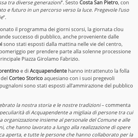
sa tra diverse generazioni
“. Sesto
Costa San Pietro
, con
o e futuro in un percorso verso la luce. Pregevole l’uso
ie
“.
nato il programma dei giorni scorsi, la giornata clou
grande successo di pubblico, anche proveniente dalle
i
sono stati esposti dalla mattina nelle vie del centro,
o pomeriggio per prendere parte alla solenne processione
rincipale Piazza Girolamo Fabrizio.
iorentino
e di
Acquapendente
hanno intrattenuto la folla
a del
Corteo Storico
aquesiano con i suoi pregevoli
 i pugnaloni sono stati esposti all’ammirazione del pubblico
brato la nostra storia e le nostre tradizioni
– commenta
peculiarità di Acquapendente a migliaia di persone tra cui
etta organizzazione insieme al personale del Comune e alle
loni, che hanno lavorato a lungo alla realizzazione di opere
occa aperta, e tutte le persone che hanno collaborato per la