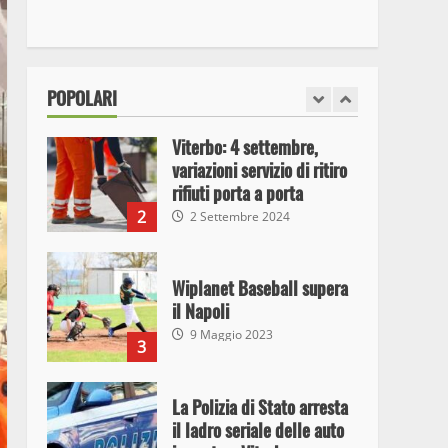
Viterbo: 4 settembre,
variazioni servizio di ritiro
rifiuti porta a porta
POPOLARI
2
2 Settembre 2024
Wiplanet Baseball supera
il Napoli
9 Maggio 2023
3
La Polizia di Stato arresta
il ladro seriale delle auto
in sosta a Viterbo
4
10 Maggio 2023
Prorogata la mostra dei
bozzetti di Michelangelo