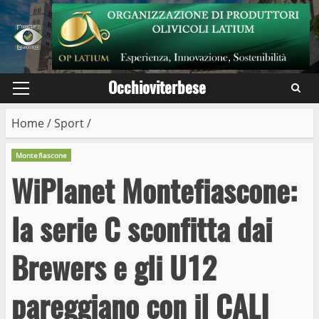
Skip
to
content
Occhioviterbese
Primary
Menu
Home
/
Sport
/
Montefiascone
WiPlanet Montefiascone:
la serie C sconfitta dai
Brewers e gli U12
pareggiano con il CALI