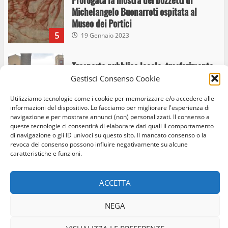
Prorogata la mostra dei bozzetti di
Michelangelo Buonarroti ospitata al
Museo dei Portici
5
19 Gennaio 2023
Trasporto pubblico locale, trasferimento
capolinea al terminal Riello dal 15 al 17
Gestisci Consenso Cookie
giugno
Utilizziamo tecnologie come i cookie per memorizzare e/o accedere alle
6
15 Giugno 2023
informazioni del dispositivo. Lo facciamo per migliorare l'esperienza di
navigazione e per mostrare annunci (non) personalizzati. Il consenso a
queste tecnologie ci consentirà di elaborare dati quali il comportamento
di navigazione o gli ID univoci su questo sito. Il mancato consenso o la
Giochi Sportivi Studenteschi di Atletica a
Home
Privacy Policy
Cookie Policy
Contatti
revoca del consenso possono influire negativamente su alcune
Viterbo
caratteristiche e funzioni.
10 Maggio 2023
Facebook
Instagram
Twitter
7
ACCETTA
© Occhio Viterbese - Codice 90148040562 - N° iscrizione
I Carabinieri arrestano due giovani per
ROC:39156 - Tutti i diritti riservati
NEGA
detenzione ai fini di spaccio di sostanze
Realizzato da:
Coopyleft
stupefacenti