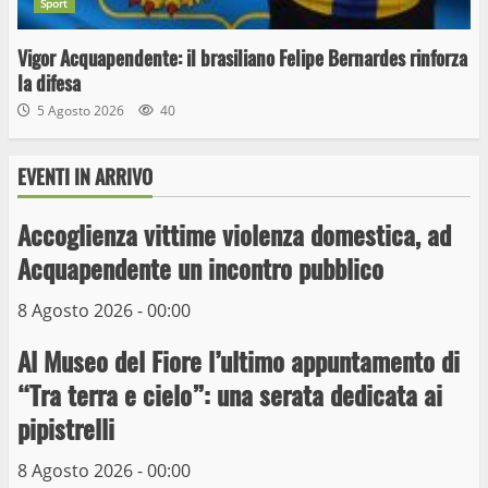
Sport
Vigor Acquapendente: il brasiliano Felipe Bernardes rinforza
la difesa
5 Agosto 2026
40
EVENTI IN ARRIVO
Wiplanet Baseball supera il Napoli
Accoglienza vittime violenza domestica, ad
9 Maggio 2023
Acquapendente un incontro pubblico
3
8 Agosto 2026 - 00:00
La Polizia di Stato arresta il ladro seriale
Al Museo del Fiore l’ultimo appuntamento di
delle auto in sosta a Viterbo
“Tra terra e cielo”: una serata dedicata ai
10 Maggio 2023
4
pipistrelli
8 Agosto 2026 - 00:00
Prorogata la mostra dei bozzetti di