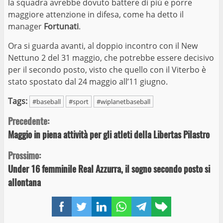
la squadra avrebbe dovuto battere di più e porre
maggiore attenzione in difesa, come ha detto il
manager
Fortunati
.
Ora si guarda avanti, al doppio incontro con il New
Nettuno 2 del 31 maggio, che potrebbe essere decisivo
per il secondo posto, visto che quello con il Viterbo è
stato spostato dal 24 maggio all’11 giugno.
Tags:
#baseball
#sport
#wiplanetbaseball
Continue
Precedente:
Maggio in piena attività per gli atleti della Libertas Pilastro
Reading
Prossimo:
Under 16 femminile Real Azzurra, il sogno secondo posto si
allontana
Facebook
Twitter
LinkedIn
WhatsApp
Telegram
Copy
link