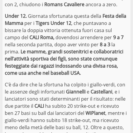
con 2, chiudono i
Romans Cavaliere
ancora a zero.
Under 12.
Giornata sfortunata questa della
Festa della
Mamma
per i
Tigers Under 12
, che puntavano a
bissare la doppia vittoria ottenuta fuori casa sul
campo del
CALI Roma,
dovendosi arrendere per
9 a 7
nella seconda partita, dopo aver vinto per
8 a 3
la
prima.
Le mamme, grandi sostenitrici e collaboratrici
nell’attività sportiva dei figli, sono state comunque
festeggiate dai ragazzi indossando una divisa rosa,
come usa anche nel baseball USA.
C’è da dire che la sfortuna ha colpito i giallo-verdi, con
le assenze degli infortunati
Giannelli
e
Castellani
, e i
lanciatori sono stati determinanti per il risultato: nelle
due partite il
CALI
ha subito 20 strike-out e ricevuto
ben 27 basi su ball dai lanciatori del
WiPlanet
, mentre i
giallo-verdi hanno subito 18 strike-out, ma ricevuto
meno della metà delle basi su ball, 12. Oltre a questo,