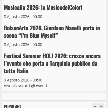
Michelangelo Buonarroti ospitata al
Musicalia 2026: la MusicadeiColori
Museo dei Portici
5
19 Gennaio 2023
8 Agosto 2026 - 00:00
BolsenArte 2026, Giordano Maselli porta in
Trasporto pubblico locale, trasferimento
capolinea al terminal Riello dal 15 al 17
scena “I’m Blue Myself”
giugno
8 Agosto 2026 - 00:00
6
15 Giugno 2023
Festival Summer HOLI 2026: cresce ancora
Giochi Sportivi Studenteschi di Atletica a
l’evento che porta a Tarquinia pubblico da
Viterbo
tutta Italia
10 Maggio 2023
7
9 Agosto 2026 - 00:00
Visualizza tutti gli eventi
I Carabinieri arrestano due giovani per
detenzione ai fini di spaccio di sostanze
stupefacenti
POPOLARI
1
26 Agosto 2023