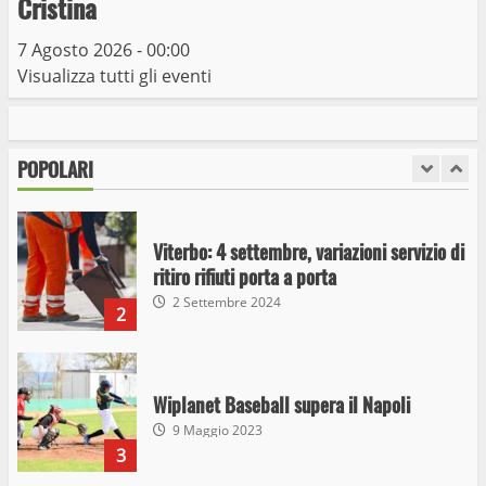
Cristina
10 Maggio 2023
7
7 Agosto 2026 - 00:00
Visualizza tutti gli eventi
I Carabinieri arrestano due giovani per
detenzione ai fini di spaccio di sostanze
stupefacenti
POPOLARI
1
26 Agosto 2023
Viterbo: 4 settembre, variazioni servizio di
ritiro rifiuti porta a porta
2 Settembre 2024
2
Wiplanet Baseball supera il Napoli
9 Maggio 2023
3