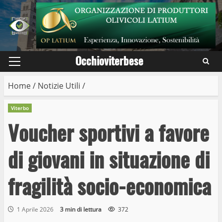
Skip
to
content
Occhioviterbese
Primary
Menu
Home
/
Notizie Utili
/
Viterbo
Voucher sportivi a favore
di giovani in situazione di
fragilità socio-economica
1 Aprile 2026
3 min di lettura
372