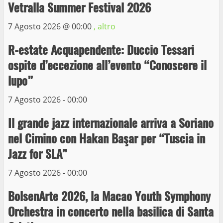
Vetralla Summer Festival 2026
La Polizia di Stato arresta il ladro seriale
delle auto in sosta a Viterbo
7 Agosto 2026 @
00:00
, altro
10 Maggio 2023
4
R-estate Acquapendente: Duccio Tessari
ospite d’eccezione all’evento “Conoscere il
Prorogata la mostra dei bozzetti di
lupo”
Michelangelo Buonarroti ospitata al
Museo dei Portici
7 Agosto 2026 - 00:00
5
19 Gennaio 2023
Il grande jazz internazionale arriva a Soriano
nel Cimino con Hakan Başar per “Tuscia in
Trasporto pubblico locale, trasferimento
capolinea al terminal Riello dal 15 al 17
Jazz for SLA”
giugno
7 Agosto 2026 - 00:00
6
15 Giugno 2023
BolsenArte 2026, la Macao Youth Symphony
Giochi Sportivi Studenteschi di Atletica a
Orchestra in concerto nella basilica di Santa
Viterbo