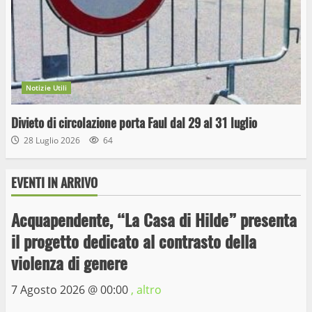
Notizie Utili
Divieto di circolazione porta Faul dal 29 al 31 luglio
28 Luglio 2026
64
EVENTI IN ARRIVO
Acquapendente, “La Casa di Hilde” presenta
il progetto dedicato al contrasto della
Wiplanet Baseball supera il Napoli
violenza di genere
9 Maggio 2023
3
7 Agosto 2026 @
00:00
, altro