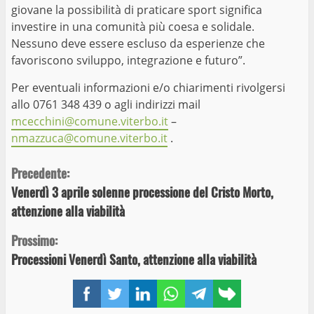
giovane la possibilità di praticare sport significa
investire in una comunità più coesa e solidale.
Nessuno deve essere escluso da esperienze che
favoriscono sviluppo, integrazione e futuro”.
Per eventuali informazioni e/o chiarimenti rivolgersi
allo 0761 348 439 o agli indirizzi mail
mcecchini@comune.viterbo.it
–
nmazzuca@comune.viterbo.it
.
Continue
Precedente:
Venerdì 3 aprile solenne processione del Cristo Morto,
Reading
attenzione alla viabilità
Prossimo:
Processioni Venerdì Santo, attenzione alla viabilità
Facebook
Twitter
LinkedIn
WhatsApp
Telegram
Copy
link