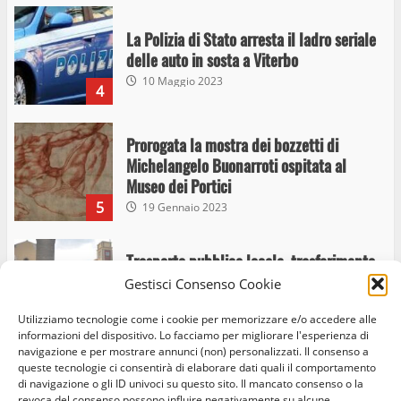
La Polizia di Stato arresta il ladro seriale
delle auto in sosta a Viterbo
10 Maggio 2023
4
Prorogata la mostra dei bozzetti di
Michelangelo Buonarroti ospitata al
Museo dei Portici
5
19 Gennaio 2023
Trasporto pubblico locale, trasferimento
capolinea al terminal Riello dal 15 al 17
Gestisci Consenso Cookie
giugno
Utilizziamo tecnologie come i cookie per memorizzare e/o accedere alle
6
15 Giugno 2023
informazioni del dispositivo. Lo facciamo per migliorare l'esperienza di
navigazione e per mostrare annunci (non) personalizzati. Il consenso a
queste tecnologie ci consentirà di elaborare dati quali il comportamento
di navigazione o gli ID univoci su questo sito. Il mancato consenso o la
Giochi Sportivi Studenteschi di Atletica a
Home
Privacy Policy
Cookie Policy
Contatti
revoca del consenso possono influire negativamente su alcune