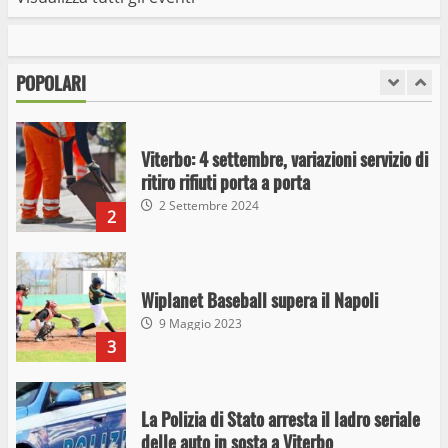
I Carabinieri arrestano due giovani per
detenzione ai fini di spaccio di sostanze
stupefacenti
POPOLARI
1
26 Agosto 2023
Viterbo: 4 settembre, variazioni servizio di
ritiro rifiuti porta a porta
2 Settembre 2024
2
Wiplanet Baseball supera il Napoli
9 Maggio 2023
3
La Polizia di Stato arresta il ladro seriale
delle auto in sosta a Viterbo