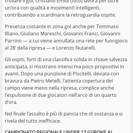
trovare il gol, Cristiano Emidi (foto) lavora per oltre
un’ora con qualità e movimenti intelligenti,
contribuendo a scardinare la retroguardia ospite.
Presenza costante in zona gol anche per Tommaso
Illiano, Giuliano Mareschi, Giovanni Franci, Giovanni
Parrino — a cui viene annullata una rete per fuorigioco
al 28’ della ripresa — e Lorenzo Nutarelli.
Gli ospiti, forti di una classifica solida in chiave salvezza
anticipata, si mostrano intensi ma poco propositivi in
avanti. Dopo una punizione di Piscitelli, deviata con
bravura da Pietro Metelli, l’attenta copertura del
campo viene meno nella ripresa, complice anche
l’espulsione di due giocatori nell’arco di un quarto
d’ora.
Nel finale l’assalto è più di pancia che di sostanza e si
rivela del tutto inefficace.
CAMPIONATO REGIONALE UNDER 17 (GIRONE A)