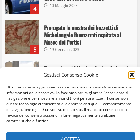
10 Maggio 2023
4
Prorogata la mostra dei bozzetti di
Michelangelo Buonarroti ospitata al
Museo dei Portici
5
19 Gennaio 2023
Trasporto pubblico locale, trasferimento
Gestisci Consenso Cookie
capolinea al terminal Riello dal 15 al 17
giugno
Utilizziamo tecnologie come i cookie per memorizzare e/o accedere alle
6
15 Giugno 2023
informazioni del dispositivo. Lo facciamo per migliorare l'esperienza di
navigazione e per mostrare annunci (non) personalizzati. Il consenso a
queste tecnologie ci consentirà di elaborare dati quali il comportamento
di navigazione o gli ID univoci su questo sito. Il mancato consenso o la
Giochi Sportivi Studenteschi di Atletica a
revoca del consenso possono influire negativamente su alcune
Home
Privacy Policy
Cookie Policy
Contatti
Viterbo
caratteristiche e funzioni.
10 Maggio 2023
Facebook
Instagram
Twitter
7
ACCETTA