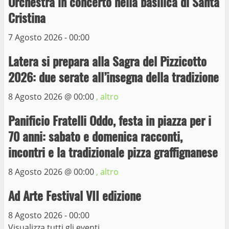
Orchestra in concerto nella basilica di Santa
10 Maggio 2023
4
Cristina
7 Agosto 2026 - 00:00
Prorogata la mostra dei bozzetti di
Michelangelo Buonarroti ospitata al
Latera si prepara alla Sagra del Pizzicotto
Museo dei Portici
5
2026: due serate all’insegna della tradizione
19 Gennaio 2023
8 Agosto 2026 @
00:00
, altro
Trasporto pubblico locale, trasferimento
capolinea al terminal Riello dal 15 al 17
Panificio Fratelli Oddo, festa in piazza per i
giugno
70 anni: sabato e domenica racconti,
6
15 Giugno 2023
incontri e la tradizionale pizza graffignanese
8 Agosto 2026 @
00:00
, altro
Giochi Sportivi Studenteschi di Atletica a
Viterbo
Ad Arte Festival VII edizione
10 Maggio 2023
7
8 Agosto 2026 - 00:00
Visualizza tutti gli eventi