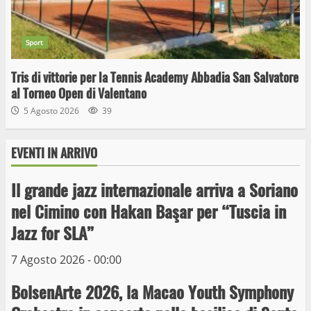
Sport
Tris di vittorie per la Tennis Academy Abbadia San Salvatore
al Torneo Open di Valentano
5 Agosto 2026
39
EVENTI IN ARRIVO
Il grande jazz internazionale arriva a Soriano
Wiplanet Baseball supera il Napoli
nel Cimino con Hakan Başar per “Tuscia in
9 Maggio 2023
Jazz for SLA”
3
7 Agosto 2026 - 00:00
La Polizia di Stato arresta il ladro seriale
BolsenArte 2026, la Macao Youth Symphony
delle auto in sosta a Viterbo