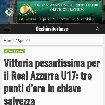
Skip
to
content
Occhioviterbese
Primary
Menu
Home
/
Sport
/
Grotte di Castro
Vittoria pesantissima per
il Real Azzurra U17: tre
punti d’oro in chiave
salvezza