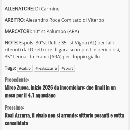
ALLENATORE:
Di Carmine
ARBITRO:
Alesandro Roca Comitato di Viterbo
MARCATORI:
10° st Palumbo (ARA)
NOTE:
Espulsi 30°st Refi e 35° st Vigna (AL) per falli
ritenuti dal Direttrore di gara scomposti e pericolosi,
35° Leonardo Franci (ARA) per doppio giallo
Tags:
#calcio
#realazzurra
#sport
Continue
Precedente:
Mirco Zucca, inizio 2026 da incorniciare: due finali in un
Reading
mese per il 4.1 aquesiano
Prossimo:
Real Azzurra, il vivaio non si arrende: vittorie pesanti e vetta
consolidata