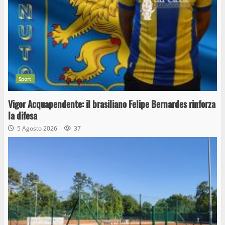
Sport
Vigor Acquapendente: il brasiliano Felipe Bernardes rinforza
la difesa
5 Agosto 2026
37