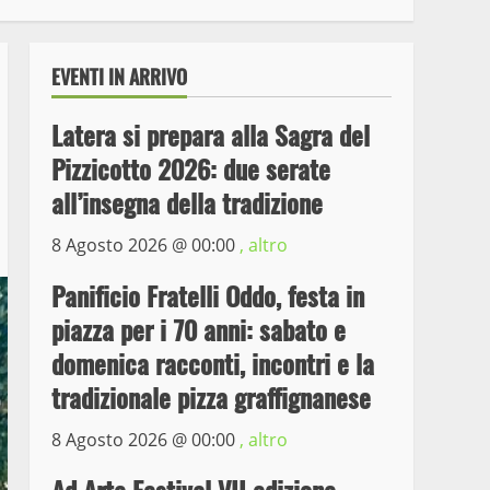
EVENTI IN ARRIVO
Latera si prepara alla Sagra del
Pizzicotto 2026: due serate
all’insegna della tradizione
8 Agosto 2026 @
00:00
, altro
Wiplanet Baseball supera
Panificio Fratelli Oddo, festa in
il Napoli
piazza per i 70 anni: sabato e
9 Maggio 2023
3
domenica racconti, incontri e la
tradizionale pizza graffignanese
La Polizia di Stato arresta
il ladro seriale delle auto
8 Agosto 2026 @
00:00
, altro
in sosta a Viterbo
4
10 Maggio 2023