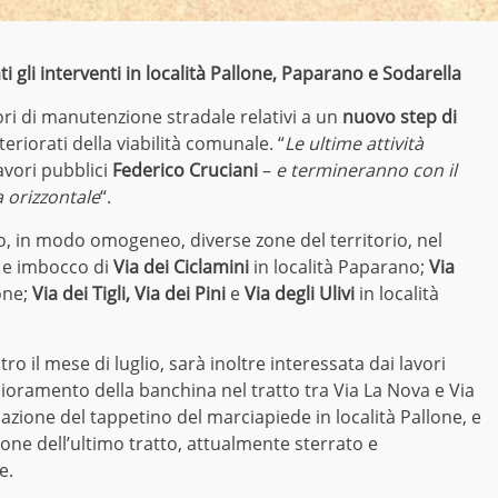
i gli interventi in località Pallone, Paparano e Sodarella
ori di manutenzione stradale relativi a un
nuovo step di
deteriorati della viabilità comunale. “
Le ultime attività
avori pubblici
Federico Cruciani
–
e termineranno con il
a orizzontale
“.
to, in modo omogeneo, diverse zone del territorio, nel
e imbocco di
Via dei Ciclamini
in località Paparano;
Via
lone;
Via dei Tigli, Via dei Pini
e
Via degli Ulivi
in località
ro il mese di luglio, sarà inoltre interessata dai lavori
glioramento della banchina nel tratto tra Via La Nova e Via
mazione del tappetino del marciapiede in località Pallone, e
one dell’ultimo tratto, attualmente sterrato e
e.