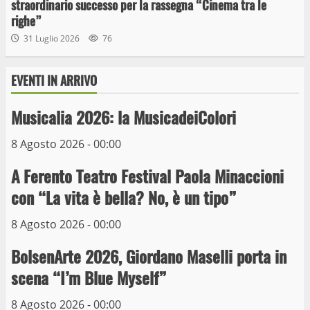
straordinario successo per la rassegna “Cinema tra le
righe”
31 Luglio 2026
76
EVENTI IN ARRIVO
Wiplanet Baseball supera il Napoli
9 Maggio 2023
Musicalia 2026: la MusicadeiColori
3
8 Agosto 2026 - 00:00
La Polizia di Stato arresta il ladro seriale
A Ferento Teatro Festival Paola Minaccioni
delle auto in sosta a Viterbo
con “La vita è bella? No, è un tipo”
10 Maggio 2023
4
8 Agosto 2026 - 00:00
Prorogata la mostra dei bozzetti di
BolsenArte 2026, Giordano Maselli porta in
Michelangelo Buonarroti ospitata al
scena “I’m Blue Myself”
Museo dei Portici
5
19 Gennaio 2023
8 Agosto 2026 - 00:00