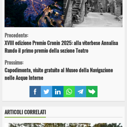
Continue
Precedente:
XVIII edizione Premio Cronin 2025: alla viterbese Annalisa
Reading
Rundo il primo premio della sezione Teatro
Prossimo:
Capodimonte, visite gratuite al Museo della Navigazione
nelle Acque Interne
Facebook
Twitter
LinkedIn
WhatsApp
Telegram
Copy
link
ARTICOLI CORRELATI