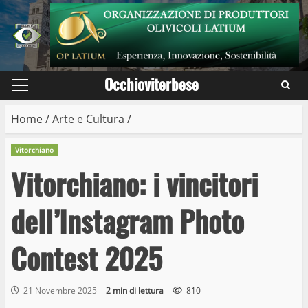
Skip
to
content
Occhioviterbese
Primary
Menu
Home
/
Arte e Cultura
/
Vitorchiano
Vitorchiano: i vincitori
dell’Instagram Photo
Contest 2025
21 Novembre 2025
2 min di lettura
810