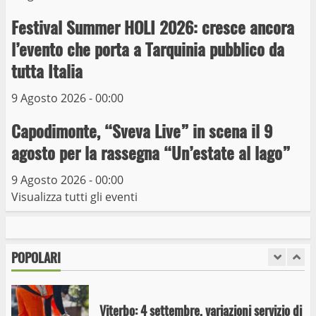
Festival Summer HOLI 2026: cresce ancora
Trasporto pubblico locale, trasferimento
capolinea al terminal Riello dal 15 al 17
l’evento che porta a Tarquinia pubblico da
giugno
tutta Italia
6
15 Giugno 2023
9 Agosto 2026 - 00:00
Giochi Sportivi Studenteschi di Atletica a
Capodimonte, “Sveva Live” in scena il 9
Viterbo
agosto per la rassegna “Un’estate al lago”
10 Maggio 2023
7
9 Agosto 2026 - 00:00
Visualizza tutti gli eventi
I Carabinieri arrestano due giovani per
detenzione ai fini di spaccio di sostanze
stupefacenti
POPOLARI
1
26 Agosto 2023
Viterbo: 4 settembre, variazioni servizio di