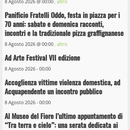
8 Agosto 2026 @
00:00
, altro
La Polizia di Stato arresta il ladro seriale
Panificio Fratelli Oddo, festa in piazza per i
delle auto in sosta a Viterbo
70 anni: sabato e domenica racconti,
10 Maggio 2023
4
incontri e la tradizionale pizza graffignanese
8 Agosto 2026 @
00:00
, altro
Prorogata la mostra dei bozzetti di
Michelangelo Buonarroti ospitata al
Ad Arte Festival VII edizione
Museo dei Portici
5
19 Gennaio 2023
8 Agosto 2026 - 00:00
Accoglienza vittime violenza domestica, ad
Trasporto pubblico locale, trasferimento
capolinea al terminal Riello dal 15 al 17
Acquapendente un incontro pubblico
giugno
8 Agosto 2026 - 00:00
6
15 Giugno 2023
Al Museo del Fiore l’ultimo appuntamento di
Giochi Sportivi Studenteschi di Atletica a
“Tra terra e cielo”: una serata dedicata ai