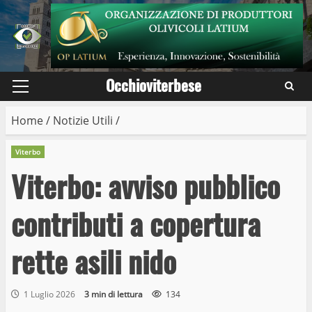
Skip
to
content
Occhioviterbese
Primary
Menu
Home
/
Notizie Utili
/
Viterbo
Viterbo: avviso pubblico
contributi a copertura
rette asili nido
1 Luglio 2026
3 min di lettura
134