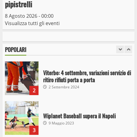
Viterbo
pipistrelli
10 Maggio 2023
7
8 Agosto 2026 - 00:00
Visualizza tutti gli eventi
I Carabinieri arrestano due giovani per
detenzione ai fini di spaccio di sostanze
stupefacenti
POPOLARI
1
26 Agosto 2023
Viterbo: 4 settembre, variazioni servizio di
ritiro rifiuti porta a porta
2 Settembre 2024
2
Wiplanet Baseball supera il Napoli
9 Maggio 2023
3