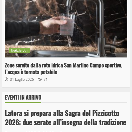
Notizie Utili
Zone servite dalla rete idrica San Martino Campo sportivo,
l’acqua è tornata potabile
31 Luglio 2026
71
EVENTI IN ARRIVO
Wiplanet Baseball supera il Napoli
Latera si prepara alla Sagra del Pizzicotto
9 Maggio 2023
2026: due serate all’insegna della tradizione
3