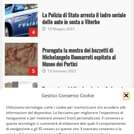
La Polizia di Stato arresta il ladro seriale
delle auto in sosta a Viterbo
10 Maggio 2023
4
Prorogata la mostra dei bozzetti di
Michelangelo Buonarroti ospitata al
Museo dei Portici
5
19 Gennaio 2023
Trasporto pubblico locale, trasferimento
Gestisci Consenso Cookie
capolinea al terminal Riello dal 15 al 17
giugno
Utilizziamo tecnologie come i cookie per memorizzare e/o accedere alle
6
15 Giugno 2023
informazioni del dispositivo. Lo facciamo per migliorare l'esperienza di
navigazione e per mostrare annunci (non) personalizzati. Il consenso a
queste tecnologie ci consentirà di elaborare dati quali il comportamento
di navigazione o gli ID univoci su questo sito. Il mancato consenso o la
Giochi Sportivi Studenteschi di Atletica a