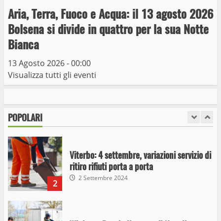
Aria, Terra, Fuoco e Acqua: il 13 agosto 2026
Giochi Sportivi Studenteschi di Atletica a
Bolsena si divide in quattro per la sua Notte
Viterbo
Bianca
10 Maggio 2023
7
13 Agosto 2026 - 00:00
Visualizza tutti gli eventi
I Carabinieri arrestano due giovani per
detenzione ai fini di spaccio di sostanze
stupefacenti
POPOLARI
1
26 Agosto 2023
Viterbo: 4 settembre, variazioni servizio di
ritiro rifiuti porta a porta
2 Settembre 2024
2