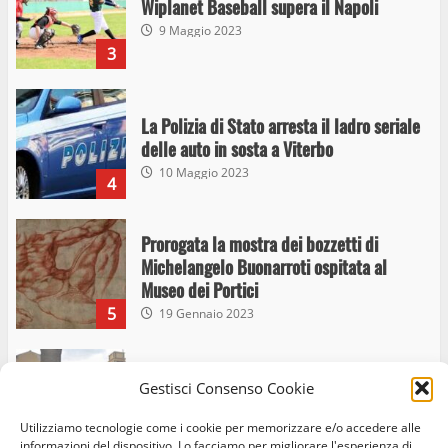
Wiplanet Baseball supera il Napoli
9 Maggio 2023
3
La Polizia di Stato arresta il ladro seriale
delle auto in sosta a Viterbo
10 Maggio 2023
4
Prorogata la mostra dei bozzetti di
Michelangelo Buonarroti ospitata al
Museo dei Portici
5
19 Gennaio 2023
Trasporto pubblico locale, trasferimento
Gestisci Consenso Cookie
capolinea al terminal Riello dal 15 al 17
giugno
Utilizziamo tecnologie come i cookie per memorizzare e/o accedere alle
6
15 Giugno 2023
informazioni del dispositivo. Lo facciamo per migliorare l'esperienza di