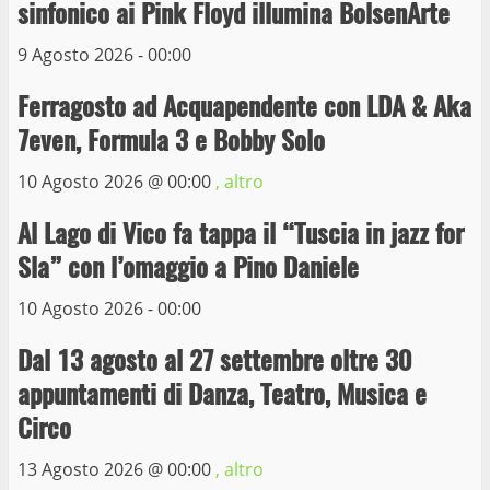
sinfonico ai Pink Floyd illumina BolsenArte
9 Maggio 2023
3
9 Agosto 2026 - 00:00
Ferragosto ad Acquapendente con LDA & Aka
La Polizia di Stato arresta il ladro seriale
7even, Formula 3 e Bobby Solo
delle auto in sosta a Viterbo
10 Maggio 2023
10 Agosto 2026 @
00:00
, altro
4
Al Lago di Vico fa tappa il “Tuscia in jazz for
Prorogata la mostra dei bozzetti di
Sla” con l’omaggio a Pino Daniele
Michelangelo Buonarroti ospitata al
Museo dei Portici
10 Agosto 2026 - 00:00
5
19 Gennaio 2023
Dal 13 agosto al 27 settembre oltre 30
appuntamenti di Danza, Teatro, Musica e
Trasporto pubblico locale, trasferimento
capolinea al terminal Riello dal 15 al 17
Circo
giugno
13 Agosto 2026 @
00:00
, altro
6
15 Giugno 2023