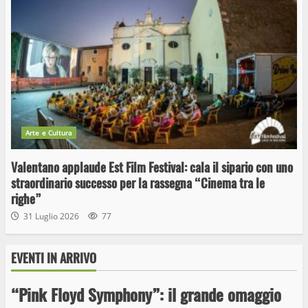
Arte e Cultura
Valentano applaude Est Film Festival: cala il sipario con uno
straordinario successo per la rassegna “Cinema tra le
righe”
31 Luglio 2026
77
EVENTI IN ARRIVO
“Pink Floyd Symphony”: il grande omaggio
Wiplanet Baseball supera il Napoli