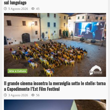
sul lungolago
5 Agosto 2026
45
Arte e Cultura
Il grande cinema incontra la meraviglia sotto le stelle: torna
a Capodimonte l’Est Film Festival
3 Agosto 2026
56