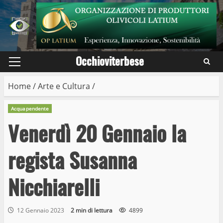
Skip
to
content
Occhioviterbese
Primary
Menu
Home
/
Arte e Cultura
/
Acquapendente
Venerdì 20 Gennaio la
regista Susanna
Nicchiarelli
12 Gennaio 2023
2 min di lettura
4899