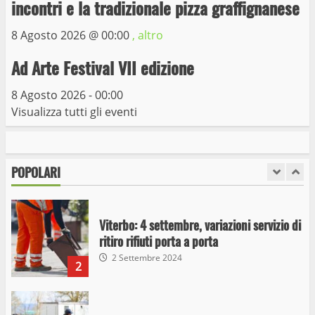
incontri e la tradizionale pizza graffignanese
8 Agosto 2026 @
00:00
, altro
Giochi Sportivi Studenteschi di Atletica a
Viterbo
Ad Arte Festival VII edizione
10 Maggio 2023
7
8 Agosto 2026 - 00:00
Visualizza tutti gli eventi
I Carabinieri arrestano due giovani per
detenzione ai fini di spaccio di sostanze
stupefacenti
POPOLARI
1
26 Agosto 2023
Viterbo: 4 settembre, variazioni servizio di
ritiro rifiuti porta a porta
2 Settembre 2024
2