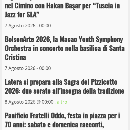
Wiplanet Baseball supera il Napoli
nel Cimino con Hakan Başar per “Tuscia in
9 Maggio 2023
Jazz for SLA”
3
7 Agosto 2026 - 00:00
La Polizia di Stato arresta il ladro seriale
BolsenArte 2026, la Macao Youth Symphony
delle auto in sosta a Viterbo
Orchestra in concerto nella basilica di Santa
10 Maggio 2023
4
Cristina
7 Agosto 2026 - 00:00
Prorogata la mostra dei bozzetti di
Michelangelo Buonarroti ospitata al
Latera si prepara alla Sagra del Pizzicotto
Museo dei Portici
5
2026: due serate all’insegna della tradizione
19 Gennaio 2023
8 Agosto 2026 @
00:00
, altro
Trasporto pubblico locale, trasferimento
capolinea al terminal Riello dal 15 al 17
Panificio Fratelli Oddo, festa in piazza per i
giugno
70 anni: sabato e domenica racconti,
6
15 Giugno 2023