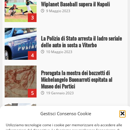
Wiplanet Baseball supera il Napoli
9 Maggio 2023
3
La Polizia di Stato arresta il ladro seriale
delle auto in sosta a Viterbo
10 Maggio 2023
4
Prorogata la mostra dei bozzetti di
Michelangelo Buonarroti ospitata al
Museo dei Portici
5
19 Gennaio 2023
Trasporto pubblico locale, trasferimento
Gestisci Consenso Cookie
capolinea al terminal Riello dal 15 al 17
giugno
Utilizziamo tecnologie come i cookie per memorizzare e/o accedere alle