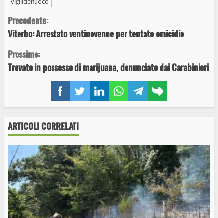
vigilidelfuoco
Continue
Precedente:
Viterbo: Arrestato ventinovenne per tentato omicidio
Reading
Prossimo:
Trovato in possesso di marijuana, denunciato dai Carabinieri
Facebook
Twitter
LinkedIn
WhatsApp
Telegram
Copy
link
ARTICOLI CORRELATI