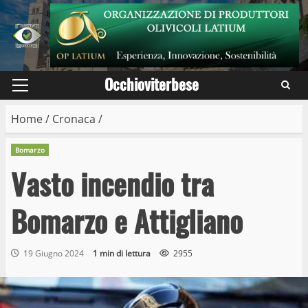
Skip
to
content
Occhioviterbese
Primary
Menu
Home
/
Cronaca
/
Bomarzo
Vasto incendio tra
Bomarzo e Attigliano
19 Giugno 2024
1 min di lettura
2955