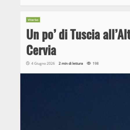
Viterbo
Un po’ di Tuscia all’Al
Cervia
4 Giugno 2026
2 min di lettura
198