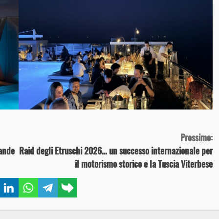
Prossimo:
rande
Raid degli Etruschi 2026… un successo internazionale per
il motorismo storico e la Tuscia Viterbese
book
Twitter
LinkedIn
WhatsApp
Telegram
Copy
link