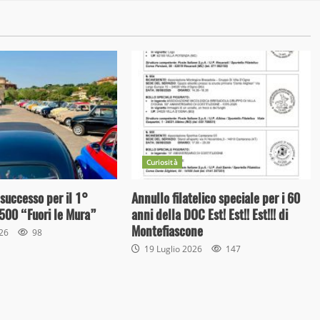
Curiosità
 successo per il 1°
Annullo filatelico speciale per i 60
500 “Fuori le Mura”
anni della DOC Est! Est!! Est!!! di
Montefiascone
026
98
19 Luglio 2026
147