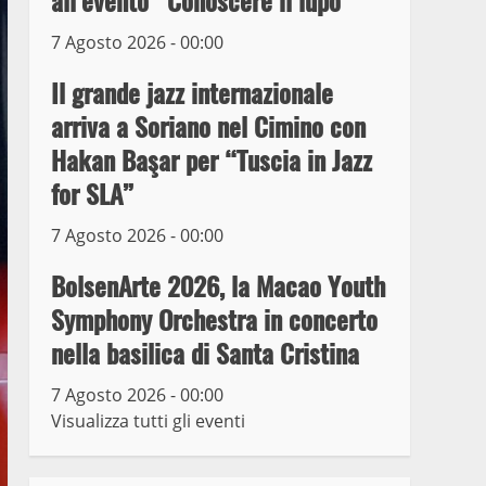
all’evento “Conoscere il lupo”
7 Agosto 2026 - 00:00
Prorogata la mostra dei
bozzetti di Michelangelo
Il grande jazz internazionale
Buonarroti ospitata al
arriva a Soriano nel Cimino con
Museo dei Portici
5
Hakan Başar per “Tuscia in Jazz
19 Gennaio 2023
for SLA”
Trasporto pubblico locale,
trasferimento capolinea al
7 Agosto 2026 - 00:00
terminal Riello dal 15 al
17 giugno
BolsenArte 2026, la Macao Youth
6
15 Giugno 2023
Symphony Orchestra in concerto
nella basilica di Santa Cristina
Giochi Sportivi
Studenteschi di Atletica a
7 Agosto 2026 - 00:00
Viterbo
Visualizza tutti gli eventi
7
10 Maggio 2023