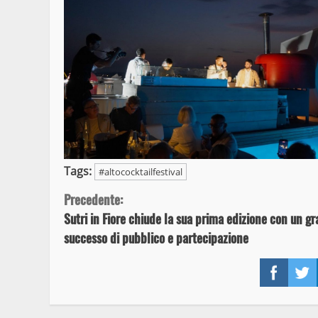
Tags:
#altococktailfestival
Continue
Precedente:
Sutri in Fiore chiude la sua prima edizione con un g
Reading
successo di pubblico e partecipazione
Face