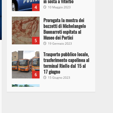
in sosta a Viterbo
4
10 Maggio 2023
Prorogata la mostra dei
bozzetti di Michelangelo
Buonarroti ospitata al
Museo dei Portici
5
19 Gennaio 2023
Trasporto pubblico locale,
trasferimento capolinea al
terminal Riello dal 15 al
17 giugno
6
15 Giugno 2023
Giochi Sportivi
Studenteschi di Atletica a
Viterbo
7
10 Maggio 2023