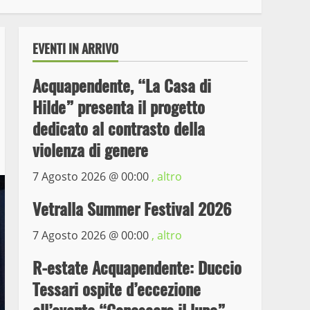
EVENTI IN ARRIVO
Acquapendente, “La Casa di
Hilde” presenta il progetto
dedicato al contrasto della
violenza di genere
7 Agosto 2026 @
00:00
, altro
Wiplanet Baseball supera
il Napoli
Vetralla Summer Festival 2026
9 Maggio 2023
3
7 Agosto 2026 @
00:00
, altro
La Polizia di Stato arresta
R-estate Acquapendente: Duccio
il ladro seriale delle auto
Tessari ospite d’eccezione
in sosta a Viterbo
4
10 Maggio 2023