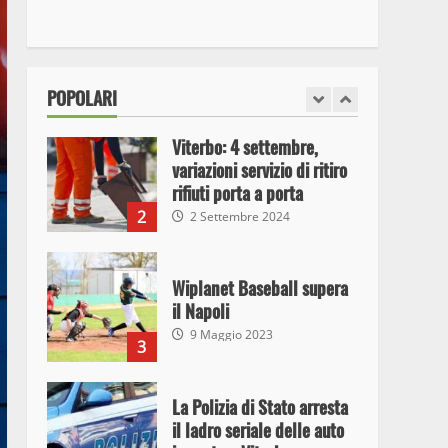
I Carabinieri arrestano due
giovani per detenzione ai
fini di spaccio di sostanze
stupefacenti
1
POPOLARI
26 Agosto 2023
Viterbo: 4 settembre,
variazioni servizio di ritiro
rifiuti porta a porta
2
2 Settembre 2024
Wiplanet Baseball supera
il Napoli
9 Maggio 2023
3
La Polizia di Stato arresta
il ladro seriale delle auto