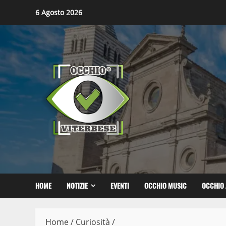
Skip
6 Agosto 2026
to
content
HOME
NOTIZIE
EVENTI
OCCHIO MUSIC
OCCHIO 
Home
/
Curiosità
/