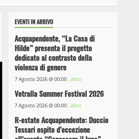
EVENTI IN ARRIVO
Acquapendente, “La Casa di
Hilde” presenta il progetto
dedicato al contrasto della
violenza di genere
7 Agosto 2026 @
00:00
, altro
Wiplanet Baseball supera
il Napoli
Vetralla Summer Festival 2026
9 Maggio 2023
3
7 Agosto 2026 @
00:00
, altro
La Polizia di Stato arresta
R-estate Acquapendente: Duccio
il ladro seriale delle auto
Tessari ospite d’eccezione
in sosta a Viterbo
4
10 Maggio 2023