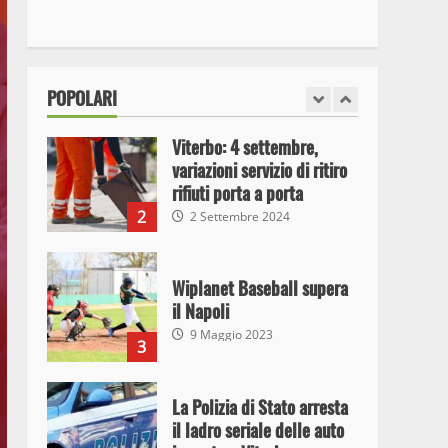
I Carabinieri arrestano due
giovani per detenzione ai
fini di spaccio di sostanze
stupefacenti
1
POPOLARI
26 Agosto 2023
Viterbo: 4 settembre,
variazioni servizio di ritiro
rifiuti porta a porta
2
2 Settembre 2024
Wiplanet Baseball supera
il Napoli
9 Maggio 2023
3
La Polizia di Stato arresta
il ladro seriale delle auto