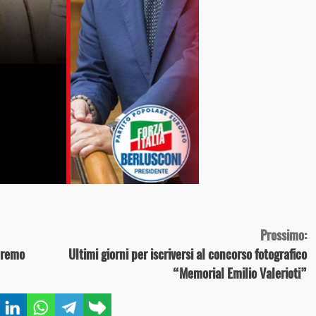
Prossimo:
anremo
Ultimi giorni per iscriversi al concorso fotografico
“Memorial Emilio Valerioti”
book
Twitter
LinkedIn
WhatsApp
Telegram
Copy