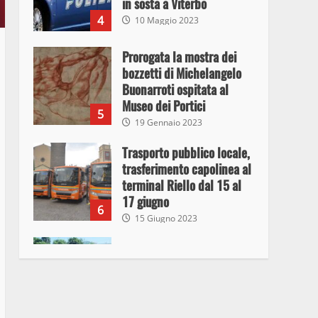
in sosta a Viterbo
4
10 Maggio 2023
Prorogata la mostra dei
bozzetti di Michelangelo
Buonarroti ospitata al
Museo dei Portici
5
19 Gennaio 2023
Trasporto pubblico locale,
trasferimento capolinea al
terminal Riello dal 15 al
17 giugno
6
15 Giugno 2023
Giochi Sportivi
Studenteschi di Atletica a
Viterbo
7
10 Maggio 2023