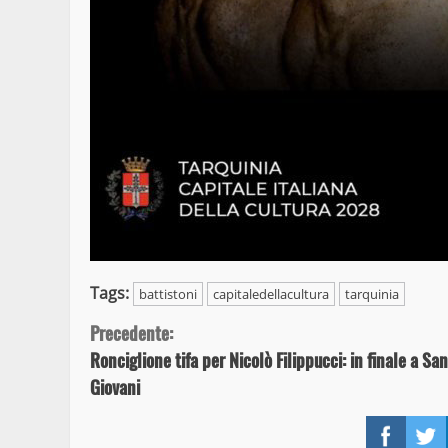
Tags:
battistoni
capitaledellacultura
tarquinia
Continue
Precedente:
Ronciglione tifa per Nicolò Filippucci: in finale a S
Reading
Giovani
Face