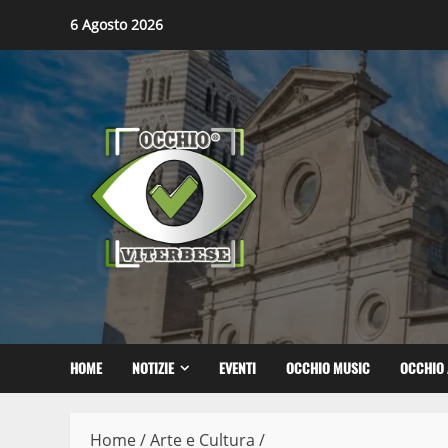
Skip
6 Agosto 2026
to
content
HOME
NOTIZIE
EVENTI
OCCHIO MUSIC
OCCHIO 
Home
/
Arte e Cultura
/