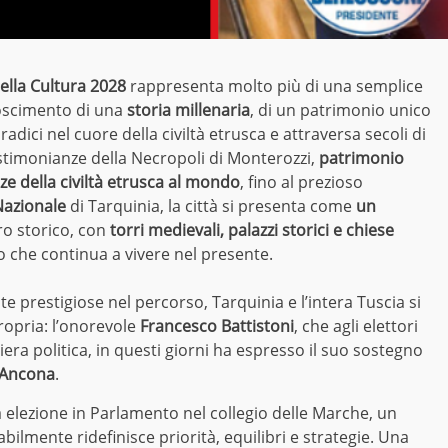
della Cultura 2028
rappresenta molto più di una semplice
noscimento di una
storia millenaria
, di un patrimonio unico
radici nel cuore della civiltà etrusca e attraversa secoli di
testimonianze della Necropoli di Monterozzi,
patrimonio
ze della civiltà etrusca al mondo
, fino al prezioso
azionale
di Tarquinia, la città si presenta come
un
tro storico, con
torri medievali, palazzi storici e chiese
to che continua a vivere nel presente.
prestigiose nel percorso, Tarquinia e l’intera Tuscia si
ropria: l’onorevole
Francesco Battistoni
, che agli elettori
era politica, in questi giorni ha espresso il suo sostegno
Ancona
.
a elezione in Parlamento nel collegio delle Marche, un
bilmente ridefinisce priorità, equilibri e strategie. Una