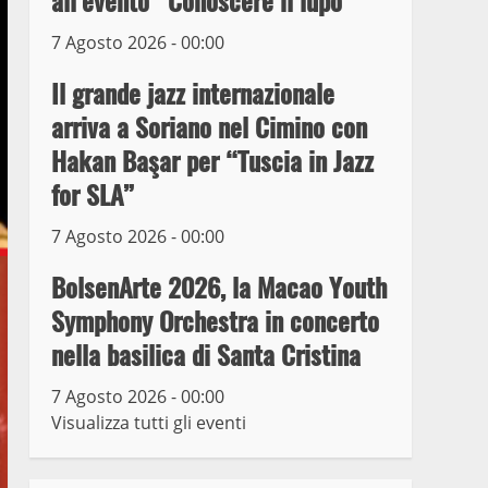
all’evento “Conoscere il lupo”
7 Agosto 2026 - 00:00
Prorogata la mostra dei
bozzetti di Michelangelo
Il grande jazz internazionale
Buonarroti ospitata al
arriva a Soriano nel Cimino con
Museo dei Portici
5
Hakan Başar per “Tuscia in Jazz
19 Gennaio 2023
for SLA”
Trasporto pubblico locale,
trasferimento capolinea al
7 Agosto 2026 - 00:00
terminal Riello dal 15 al
17 giugno
BolsenArte 2026, la Macao Youth
6
15 Giugno 2023
Symphony Orchestra in concerto
nella basilica di Santa Cristina
Giochi Sportivi
Studenteschi di Atletica a
7 Agosto 2026 - 00:00
Viterbo
Visualizza tutti gli eventi
7
10 Maggio 2023