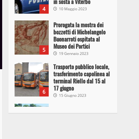
in sosta a Viterbo
4
10 Maggio 2023
Prorogata la mostra dei
bozzetti di Michelangelo
Buonarroti ospitata al
Museo dei Portici
5
19 Gennaio 2023
Trasporto pubblico locale,
trasferimento capolinea al
terminal Riello dal 15 al
17 giugno
6
15 Giugno 2023
Giochi Sportivi
Studenteschi di Atletica a
Viterbo
7
10 Maggio 2023