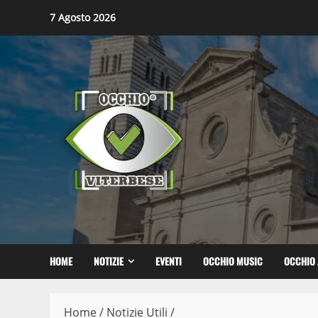
Skip
7 Agosto 2026
to
content
HOME
NOTIZIE
EVENTI
OCCHIO MUSIC
OCCHIO 
Home
/
Notizie Utili
/