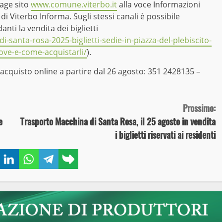
age sito
www.comune.viterbo.it
alla voce Informazioni
i Viterbo Informa. Sugli stessi canali è possibile
anti la vendita dei biglietti
-santa-rosa-2025-biglietti-sedie-in-piazza-del-plebiscito-
ve-e-come-acquistarli/
).
 acquisto online a partire dal 26 agosto: 351 2428135 –
Prossimo:
e
Trasporto Macchina di Santa Rosa, il 25 agosto in vendita
i biglietti riservati ai residenti
book
Twitter
LinkedIn
WhatsApp
Telegram
Copy
link