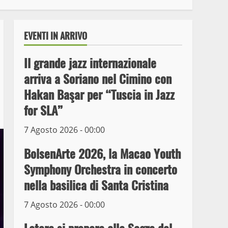
EVENTI IN ARRIVO
Il grande jazz internazionale
arriva a Soriano nel Cimino con
Hakan Başar per “Tuscia in Jazz
for SLA”
7 Agosto 2026 - 00:00
Wiplanet Baseball supera
il Napoli
BolsenArte 2026, la Macao Youth
9 Maggio 2023
3
Symphony Orchestra in concerto
nella basilica di Santa Cristina
La Polizia di Stato arresta
il ladro seriale delle auto
7 Agosto 2026 - 00:00
in sosta a Viterbo
4
10 Maggio 2023