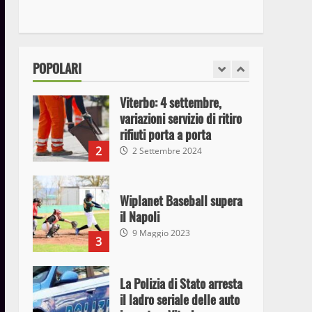
I Carabinieri arrestano due
giovani per detenzione ai
fini di spaccio di sostanze
stupefacenti
1
POPOLARI
26 Agosto 2023
Viterbo: 4 settembre,
variazioni servizio di ritiro
rifiuti porta a porta
2
2 Settembre 2024
Wiplanet Baseball supera
il Napoli
9 Maggio 2023
3
La Polizia di Stato arresta
il ladro seriale delle auto