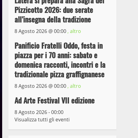
Latera si prepara alla Sagra del
Pizzicotto 2026: due serate
Prorogata la mostra dei
all’insegna della tradizione
bozzetti di Michelangelo
Buonarroti ospitata al
8 Agosto 2026 @
00:00
, altro
Museo dei Portici
5
Panificio Fratelli Oddo, festa in
19 Gennaio 2023
piazza per i 70 anni: sabato e
Trasporto pubblico locale,
domenica racconti, incontri e la
trasferimento capolinea al
terminal Riello dal 15 al
tradizionale pizza graffignanese
17 giugno
6
8 Agosto 2026 @
00:00
, altro
15 Giugno 2023
Ad Arte Festival VII edizione
Giochi Sportivi
Studenteschi di Atletica a
8 Agosto 2026 - 00:00
Viterbo
Visualizza tutti gli eventi
7
10 Maggio 2023