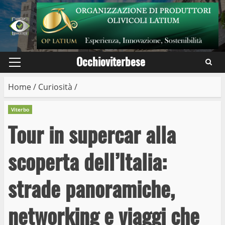
Skip
to
content
Occhioviterbese
Primary
Menu
Home
/
Curiosità
/
Viterbo
Tour in supercar alla
scoperta dell’Italia:
strade panoramiche,
networking e viaggi che