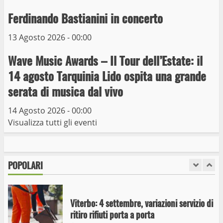
Trasporto pubblico locale, trasferimento
capolinea al terminal Riello dal 15 al 17
Ferdinando Bastianini in concerto
giugno
13 Agosto 2026 - 00:00
6
15 Giugno 2023
Wave Music Awards – Il Tour dell’Estate: il
Giochi Sportivi Studenteschi di Atletica a
14 agosto Tarquinia Lido ospita una grande
Viterbo
serata di musica dal vivo
10 Maggio 2023
7
14 Agosto 2026 - 00:00
Visualizza tutti gli eventi
I Carabinieri arrestano due giovani per
detenzione ai fini di spaccio di sostanze
stupefacenti
POPOLARI
1
26 Agosto 2023
Viterbo: 4 settembre, variazioni servizio di
ritiro rifiuti porta a porta