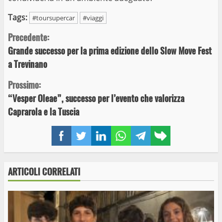
Tags:
#toursupercar
#viaggi
Continue
Precedente:
Grande successo per la prima edizione dello Slow Move Fest
Reading
a Trevinano
Prossimo:
“Vesper Oleae”, successo per l’evento che valorizza
Caprarola e la Tuscia
Facebook
Twitter
LinkedIn
WhatsApp
Telegram
Copy
link
ARTICOLI CORRELATI