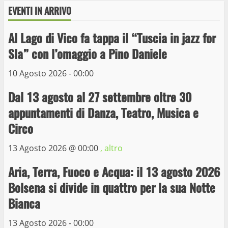
EVENTI IN ARRIVO
Al Lago di Vico fa tappa il “Tuscia in jazz for
Wiplanet Baseball supera il Napoli
Sla” con l’omaggio a Pino Daniele
9 Maggio 2023
3
10 Agosto 2026 - 00:00
Dal 13 agosto al 27 settembre oltre 30
La Polizia di Stato arresta il ladro seriale
appuntamenti di Danza, Teatro, Musica e
delle auto in sosta a Viterbo
Circo
10 Maggio 2023
4
13 Agosto 2026 @
00:00
, altro
Prorogata la mostra dei bozzetti di
Aria, Terra, Fuoco e Acqua: il 13 agosto 2026
Michelangelo Buonarroti ospitata al
Bolsena si divide in quattro per la sua Notte
Museo dei Portici
5
Bianca
19 Gennaio 2023
13 Agosto 2026 - 00:00